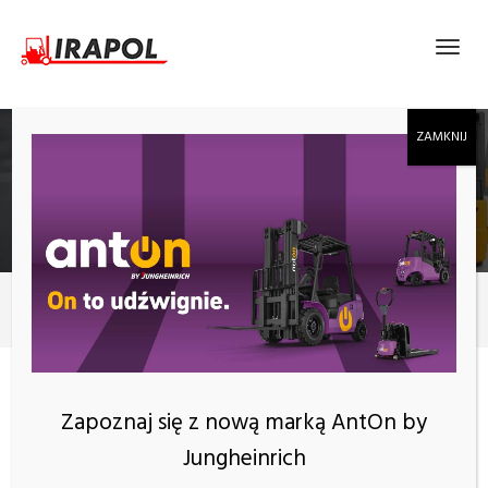
PODEST RUCHOMY PRZEJEZDNY, MOBILNE
RUSZTOWANIE ALULIFT TYP M
Produkty
250 kg
KATEGORIE
Zapoznaj się z nową marką AntOn by
Jungheinrich