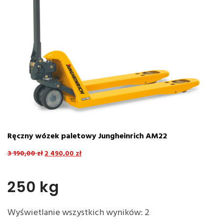
Ręczny wózek paletowy Jungheinrich AM22
E
8
3 190,00
zł
2 490,00
zł
4
250 kg
Wyświetlanie wszystkich wyników: 2