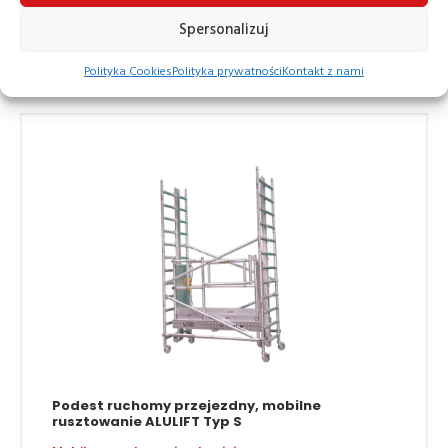
–
Spersonalizuj
22 032,52
47 231,71
zł
zł
Polityka Cookies
Polityka prywatności
Kontakt z nami
Podest ruchomy przejezdny, mobilne
rusztowanie ALULIFT Typ S