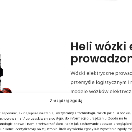
Heli wózki
prowadzo
Wózki elektryczne prowa
przemyśle logistycznym i 
modele wózków elektryczn
Te wózki są zasilane bater
Zarządzaj zgodą
oraz łatwość manewrowani
 zapewnić jak najlepsze wrażenia, korzystamy z technologii, takich jak pliki cookie,
centrów dystrybucyjnych.
echowywania i/lub uzyskiwania dostępu do informacji o urządzeniu. Zgoda na te
hnologie pozwoli nam przetwarzać dane, takie jak zachowanie podczas przeglądan
 unikalne identyfikatory na tej stronie. Brak wyrażenia zgody lub wycofanie zgody m
Wózki elektryczne prowad