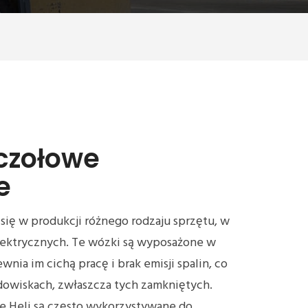
 czołowe
e
a się w produkcji różnego rodzaju sprzętu, w
ektrycznych. Te wózki są wyposażone w
ewnia im cichą pracę i brak emisji spalin, co
odowiskach, zwłaszcza tych zamkniętych.
e Heli są często wykorzystywane do