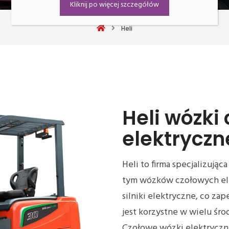
Kliknij po więcej szczegółów
Heli
Heli wózki
elektryczn
Heli to firma specjalizując
tym wózków czołowych el
silniki elektryczne, co zap
jest korzystne w wielu śr
Czołowe wózki elektryczn