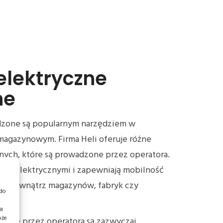
 elektryczne
ne
dzone są popularnym narzędziem w
magazynowym. Firma Heli oferuje różne
ych, które są prowadzone przez operatora.
iami elektrycznymi i zapewniają mobilność
a wewnątrz magazynów, fabryk czy
 do
ia
oże
zone przez operatora są zazwyczaj