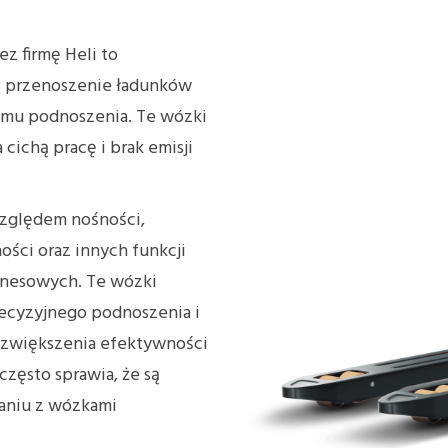
z firmę Heli to
 i przenoszenie ładunków
mu podnoszenia. Te wózki
 cichą pracę i brak emisji
zględem nośności,
ości oraz innych funkcji
znesowych. Te wózki
ecyzyjnego podnoszenia i
o zwiększenia efektywności
często sprawia, że są
naniu z wózkami