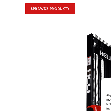
SPRAWDŹ PRODUKTY
Aby
prz
tec
lub