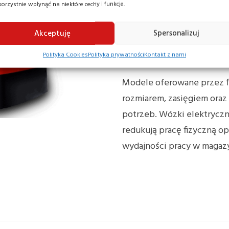
korzystnie wpłynąć na niektóre cechy i funkcje.
zaprojektowane do przemi
krótkie odległości. Opera
Akceptuję
Spersonalizuj
lub innych elementów ster
Polityka Cookies
Polityka prywatności
Kontakt z nami
manewrowanie w ciasnych 
Modele oferowane przez fi
rozmiarem, zasięgiem oraz
potrzeb. Wózki elektrycz
redukują pracę fizyczną op
wydajności pracy w magazy