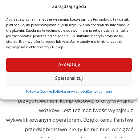
maszyn używanych, które są bardzo dobrze
Zarządzaj zgodą
przystosowane do dalszej pracy. Każdy z wózków w
Aby zapewnić jak najlepsze wrażenia, korzystamy z technologii, takich jak
naszej ofercie jest na bieżąco serwisowany częściami
pliki cookie, do przechowywania i/lub uzyskiwania dostępu do informacji o
urządzeniu. Zgoda na te technologie pozwoli nam przetwarzać dane, takie
zamiennymi, a także podzespołami dedykowanymi
jak zachowanie podczas przeglądania lub unikalne identyfikatory na tej
stronie. Brak wyrażenia zgody lub wycofanie zgody może niekorzystnie
przez producentów między innymi TOYOTA oraz BT.
wpłynąć na niektóre cechy i funkcje.
Są jednak przedsiębiorstwa, które potrzebują wózka
na przykład na jakiś konkretny, zazwyczaj krótki czas.
Akceptuję
Dla nich również przygotowaliśmy ofertę. To właśnie
Spersonalizuj
wynajem jest bardzo dobrym wyborem w takim
przypadku. Irapol sp. z o.o. może zająć się
Polityka Cookies
Polityka prywatności
Kontakt z nami
przygotowaniem kompleksowej oferty wynajmu
wózków. Jest też możliwość wynajmu z
wykwalifikowanym operatorem. Dzięki temu Państwa
przedsiębiorstwo nie tylko nie musi obciążać