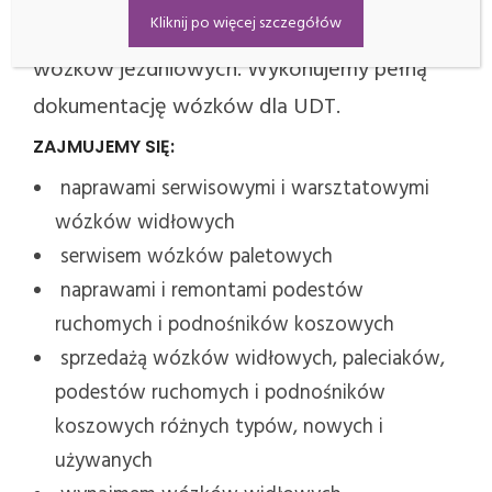
Kliknij po więcej szczegółów
którzy posiadają uprawnienia do konserwacji
wózków jezdniowych. Wykonujemy pełną
dokumentację wózków dla UDT.
ZAJMUJEMY SIĘ:
naprawami serwisowymi i warsztatowymi
wózków widłowych
serwisem wózków paletowych
naprawami i remontami podestów
ruchomych i podnośników koszowych
sprzedażą wózków widłowych, paleciaków,
podestów ruchomych i podnośników
koszowych różnych typów, nowych i
używanych