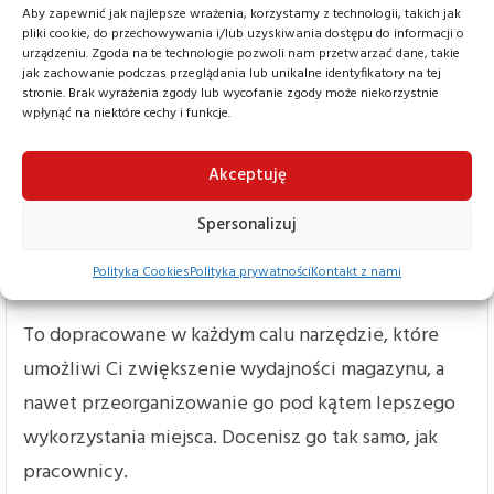
krótkim rozstawem osi daje to pewne prowadzenie
Aby zapewnić jak najlepsze wrażenia, korzystamy z technologii, takich jak
pliki cookie, do przechowywania i/lub uzyskiwania dostępu do informacji o
w ciasnych zakrętach i łatwe zawracanie. O
urządzeniu. Zgoda na te technologie pozwoli nam przetwarzać dane, takie
jak zachowanie podczas przeglądania lub unikalne identyfikatory na tej
bezpieczeństwo dba automatyczny
stronie. Brak wyrażenia zgody lub wycofanie zgody może niekorzystnie
wpłynąć na niektóre cechy i funkcje.
elektromagnetyczny hamulec i przycisk brzuszny,
który nie pozwala na przyciśnięcie operatora do
Akceptuję
ściany. W wyjątkowo małych przestrzeniach
przydaje się tryb „żółwia”, który pozwala na
Spersonalizuj
operowanie wózkiem z dyszlem w pozycji
Polityka Cookies
Polityka prywatności
Kontakt z nami
pionowej.
To dopracowane w każdym calu narzędzie, które
umożliwi Ci zwiększenie wydajności magazynu, a
nawet przeorganizowanie go pod kątem lepszego
wykorzystania miejsca. Docenisz go tak samo, jak
pracownicy.