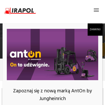
ELEKTRYCZNY WÓZEK PODNOŚNIKOWY HELI
CDD15J LI-ION
Produkty
ELEKTRYCZNY WÓZEK PODNOŚNIKOWY HELI CDD15J Li-Ion
Zapoznaj się z nową marką AntOn by
Jungheinrich