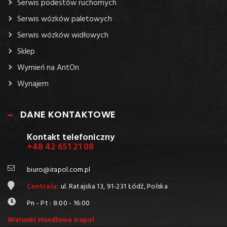
Serwis podestów ruchomych
Serwis wózków paletowych
Serwis wózków widłowych
Sklep
Wymień na AntOn
Wynajem
DANE KONTAKTOWE
Kontakt telefoniczny
+48 42 651 21 08
biuro@irapol.com.pl
Centrala:
ul. Ratajska 13, 91-231 Łódź, Polska
Pn - Pt : 8:00 - 16:00
Warunki Handlowe Irapol