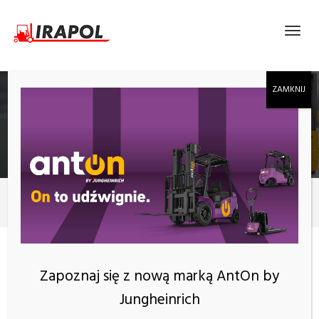
KPZ 71-9 RĘCZNY WÓZEK PALETOWY Z WAGĄ
ECONOMY
Produkty
K-PZ
KATEGORIE
Zapoznaj się z nową marką AntOn by
Jungheinrich