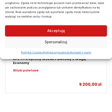
urządzeniu. Zgoda na te technologie pozwoli nam przetwarzać dane, takie
jak zachowanie podczas przeglądania lub unikalne identyfikatory na tej
stronie. Brak wyrażenia zgody lub wycofanie zgody może niekorzystnie
wpłynąć na niektóre cechy i funkcje.
Akceptuję
Spersonalizuj
Polityka Cookies
Polityka prywatności
Kontakt z nami
KPZ 71-9 Ręczny Wózek Paletowy z Wagą
Economy
Wózki paletowe
5 200,00
zł