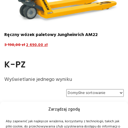
Ręczny wózek paletowy Jungheinrich AM22
E
8
3 190,00
zł
2 490,00
zł
4
K-PZ
Wyświetlanie jednego wyniku
Zarządzaj zgodą
Aby zapewnić jak najlepsze wrażenia, korzystamy z technologii, takich jak
pliki cookie, do przechowywania i/lub uzyskiwania dostępu do informacji o