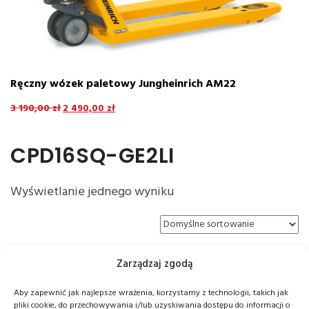
Ręczny wózek paletowy Jungheinrich AM22
E
8
3 190,00
zł
2 490,00
zł
4
CPD16SQ-GE2LI
Wyświetlanie jednego wyniku
Zarządzaj zgodą
Aby zapewnić jak najlepsze wrażenia, korzystamy z technologii, takich jak
pliki cookie, do przechowywania i/lub uzyskiwania dostępu do informacji o