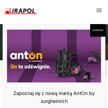
ELEKTRYCZNY 3-KOŁOWY WÓZEK WIDŁOWY
HELI CPD16SQ-GE2LI
Produkty
CPD16SQ-GE2LI
KATEGORIE
Zapoznaj się z nową marką AntOn by
Jungheinrich