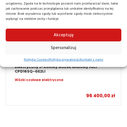
urządzeniu. Zgoda na te technologie pozwoli nam przetwarzać dane, takie
jak zachowanie podczas przeglądania lub unikalne identyfikatory na tej
stronie. Brak wyrażenia zgody lub wycofanie zgody może niekorzystnie
wpłynąć na niektóre cechy i funkcje.
Akceptuję
Spersonalizuj
Polityka Cookies
Polityka prywatności
Kontakt z nami
Elektryczny 3-kołowy wózek widłowy HELI
CPD16SQ-GE2LI
Wózki czołowe elektryczne
96 400,00
zł