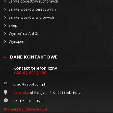
Serwis podestów ruchomych
Serwis wózków paletowych
Serwis wózków widłowych
Sklep
Wymień na AntOn
Wynajem
DANE KONTAKTOWE
Kontakt telefoniczny
+48 42 651 21 08
biuro@irapol.com.pl
Centrala:
ul. Ratajska 13, 91-231 Łódź, Polska
Pn - Pt : 8:00 - 16:00
Warunki Handlowe Irapol