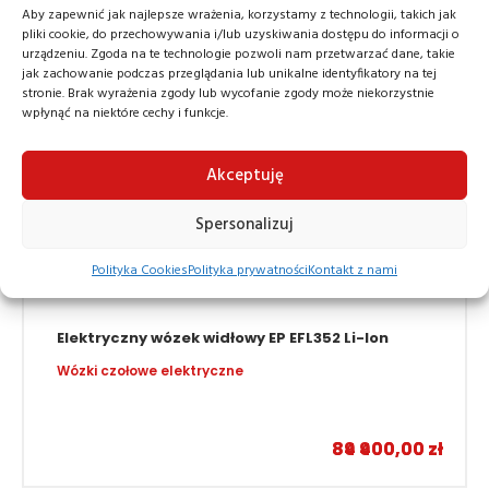
Aby zapewnić jak najlepsze wrażenia, korzystamy z technologii, takich jak
pliki cookie, do przechowywania i/lub uzyskiwania dostępu do informacji o
urządzeniu. Zgoda na te technologie pozwoli nam przetwarzać dane, takie
jak zachowanie podczas przeglądania lub unikalne identyfikatory na tej
stronie. Brak wyrażenia zgody lub wycofanie zgody może niekorzystnie
wpłynąć na niektóre cechy i funkcje.
Akceptuję
Spersonalizuj
Polityka Cookies
Polityka prywatności
Kontakt z nami
Elektryczny wózek widłowy EP EFL352 Li-Ion
Wózki czołowe elektryczne
–
84 900,00
89 400,00
zł
zł