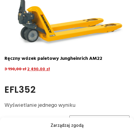
Ręczny wózek paletowy Jungheinrich AM22
E
8
3 190,00
zł
2 490,00
zł
4
EFL352
Wyświetlanie jednego wyniku
Zarządzaj zgodą