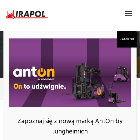
ELEKTRYCZNY WÓZEK WIDŁOWY EP EFL352 LI-
ION
Produkty
EFL352
KATEGORIE
Zapoznaj się z nową marką AntOn by
Jungheinrich