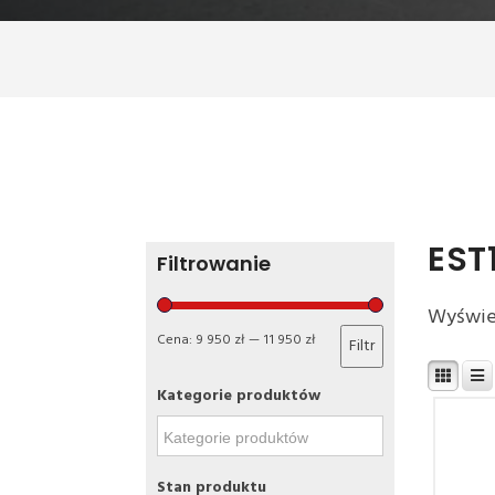
EST
Filtrowanie
Wyświe
Cena:
9 950 zł
—
11 950 zł
Filtr
Kategorie produktów
Stan produktu