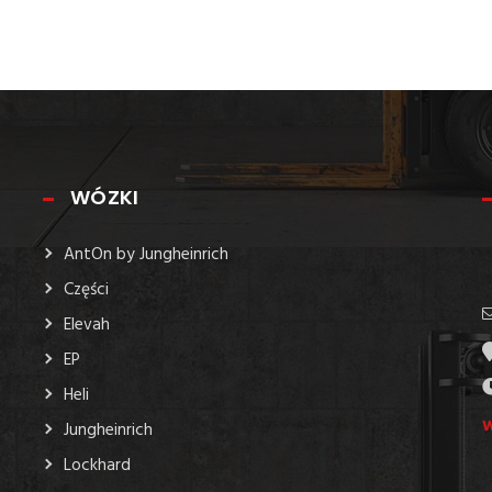
WÓZKI
AntOn by Jungheinrich
Części
Elevah
EP
Heli
W
Jungheinrich
Lockhard