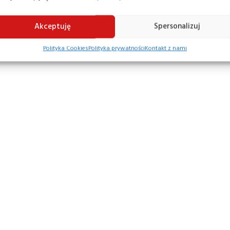
Akceptuję
Spersonalizuj
Polityka Cookies
Polityka prywatności
Kontakt z nami
y wózek paletowy
Ręczny wózek paletowy
kimi widłami
Jungheinrich AM22
00 mm
3 190,00
zł
2 490,00
zł
 844,00
zł