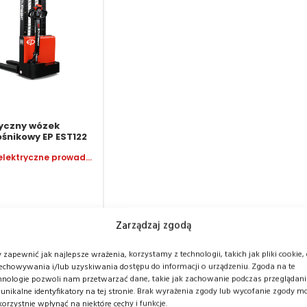
ryczny wózek
śnikowy EP EST122
Wózki elektryczne prowadzone z masztem
Zarządzaj zgodą
11 950,00
9 950,00
zł
zł
–
 zapewnić jak najlepsze wrażenia, korzystamy z technologii, takich jak pliki cookie,
echowywania i/lub uzyskiwania dostępu do informacji o urządzeniu. Zgoda na te
hnologie pozwoli nam przetwarzać dane, takie jak zachowanie podczas przeglądan
 unikalne identyfikatory na tej stronie. Brak wyrażenia zgody lub wycofanie zgody m
korzystnie wpłynąć na niektóre cechy i funkcje.