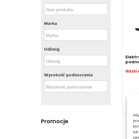
Marka
Udźwig
Elekt
podno
Wysokość podnoszenia
Aby
Promocje
prz
tec
lub
nie