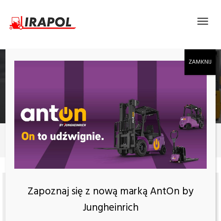
ELEKTRYCZNY WÓZEK WIDŁOWY HELI CPD50
G2A11LI
Produkty
Elektryczny wózek widłowy HELI CPD50 G2A11LI
Zapoznaj się z nową marką AntOn by
Jungheinrich