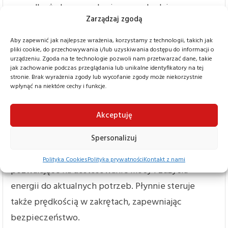
wypadku żadna pogoda nie przeszkodzi w
Zarządzaj zgodą
transporcie towarów.
Aby zapewnić jak najlepsze wrażenia, korzystamy z technologii, takich jak
Bardzo wygodna obsługa
pliki cookie, do przechowywania i/lub uzyskiwania dostępu do informacji o
To zasługa komfortowego fotela i ergonomicznego
urządzeniu. Zgoda na te technologie pozwoli nam przetwarzać dane, takie
jak zachowanie podczas przeglądania lub unikalne identyfikatory na tej
układu sterowania, ale także szeregu bardzo
stronie. Brak wyrażenia zgody lub wycofanie zgody może niekorzystnie
wpłynąć na niektóre cechy i funkcje.
praktycznych rozwiązań. Przykład? Specjalny zawór
na maszcie zapobiega przypadkowemu zahaczeniu
Akceptuję
widłami o podłoże. Komputer pokładowy informuje
o wszystkich parametrach związanych z pracą i
Spersonalizuj
konserwacją widlaka, zapewnia też trzy tryby pracy
Polityka Cookies
Polityka prywatności
Kontakt z nami
pozwalające na dostosowanie mocy i zużycia
energii do aktualnych potrzeb. Płynnie steruje
także prędkością w zakrętach, zapewniając
bezpieczeństwo.