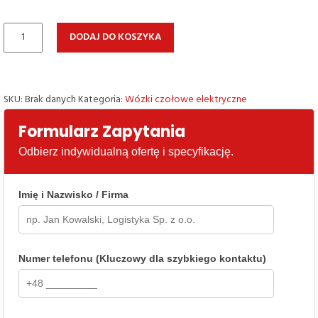
ilość
DODAJ DO KOSZYKA
Elektryczny
wózek
widłowy
HELI
SKU:
Brak danych
Kategoria:
Wózki czołowe elektryczne
CPD50
Formularz Zapytania
G2A11LI
Odbierz indywidualną ofertę i specyfikację.
Imię i Nazwisko / Firma
Numer telefonu (Kluczowy dla szybkiego kontaktu)