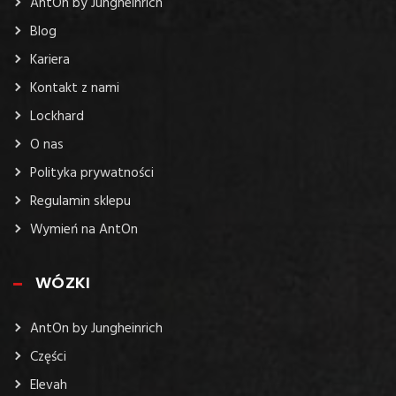
AntOn by Jungheinrich
Blog
Kariera
Kontakt z nami
Lockhard
O nas
Polityka prywatności
Regulamin sklepu
Wymień na AntOn
WÓZKI
AntOn by Jungheinrich
Części
Elevah