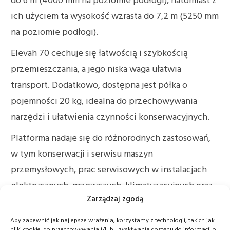
do 6 m (4000 mm na poziomie podłogi), natomiast z
ich użyciem ta wysokość wzrasta do 7,2 m (5250 mm
na poziomie podłogi).
Elevah 70 cechuje się łatwością i szybkością
przemieszczania, a jego niska waga ułatwia
transport. Dodatkowo, dostępna jest półka o
pojemności 20 kg, idealna do przechowywania
narzędzi i ułatwienia czynności konserwacyjnych.
Platforma nadaje się do różnorodnych zastosowań,
w tym konserwacji i serwisu maszyn
przemysłowych, prac serwisowych w instalacjach
elektrycznych, grzewczych, klimatyzacyjnych oraz
Zarządzaj zgodą
montażu maszyn i urządzeń.
Aby zapewnić jak najlepsze wrażenia, korzystamy z technologii, takich jak
Podstawowe parametry obejmują wysokość
pliki cookie, do przechowywania i/lub uzyskiwania dostępu do informacji o