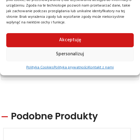
roboczą 7,2 m, udźwig 200 kg oraz wagę 398 kg.
urządzeniu. Zgoda na te technologie pozwoli nam przetwarzać dane, takie
jak zachowanie podczas przeglądania lub unikalne identyfikatory na tej
Specyfikacja techniczna obejmuje wymiary 1,32 m x
stronie. Brak wyrażenia zgody lub wycofanie zgody może niekorzystnie
wpłynąć na niektóre cechy i funkcje.
0,78 m x 1,70 m.
Temperatura pracy od – 10° do + 40 ° C
Akceptuję
Spersonalizuj
Cena Na Zapytanie
Polityka Cookies
Polityka prywatności
Kontakt z nami
Podobne Produkty