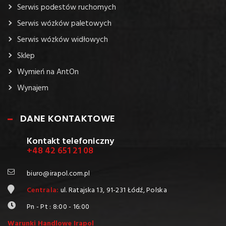
Serwis podestów ruchomych
Serwis wózków paletowych
Serwis wózków widłowych
Sklep
Wymień na AntOn
Wynajem
DANE KONTAKTOWE
Kontakt telefoniczny
+48 42 651 21 08
biuro@irapol.com.pl
Centrala:
ul. Ratajska 13, 91-231 Łódź, Polska
Pn - Pt : 8:00 - 16:00
Warunki Handlowe Irapol