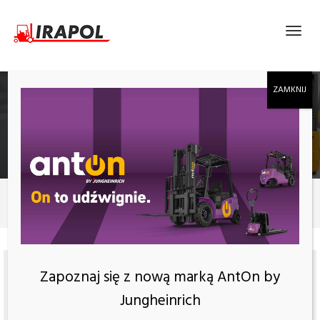
PODEST RUCHOMY PRZESUWANY ELEVAH 70
Produkty
Podest ruchomy przesuwany Elevah 70
Zapoznaj się z nową marką AntOn by
Jungheinrich