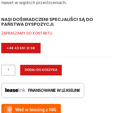
nawet w wąskich przestrzeniach.
NASI DOŚWIADCZENI SPECJALIŚCI SĄ DO
PAŃSTWA DYSPOZYCJI.
ZAPRASZAMY DO KONTAKTU
+48 42 651 21 08
ilość
DODAJ DO KOSZYKA
Ręczny
wózek
paletowy
FINANSOWANIE W LEASELINK
HEMMDAL
PTM
2.0