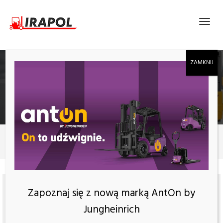
RĘCZNY WÓZEK PALETOWY HEMMDAL PTM
2.0
Produkty
Ręczny wózek paletowy HEMMDAL PTM 2.0
Zapoznaj się z nową marką AntOn by
Jungheinrich