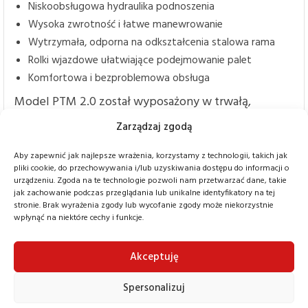
Niskoobsługowa hydraulika podnoszenia
Wysoka zwrotność i łatwe manewrowanie
Wytrzymała, odporna na odkształcenia stalowa rama
Rolki wjazdowe ułatwiające podejmowanie palet
Komfortowa i bezproblemowa obsługa
Model PTM 2.0 został wyposażony w trwałą,
niskoobsługową instalację hydrauliczną, która
Zarządzaj zgodą
zapewnia płynne i bezawaryjne podnoszenie
Aby zapewnić jak najlepsze wrażenia, korzystamy z technologii, takich jak
ładunków. Duża, ergonomiczna głowica dyszla
pliki cookie, do przechowywania i/lub uzyskiwania dostępu do informacji o
urządzeniu. Zgoda na te technologie pozwoli nam przetwarzać dane, takie
umożliwia wygodne sterowanie oraz precyzyjne
jak zachowanie podczas przeglądania lub unikalne identyfikatory na tej
manewrowanie nawet w ograniczonej przestrzeni.
stronie. Brak wyrażenia zgody lub wycofanie zgody może niekorzystnie
wpłynąć na niektóre cechy i funkcje.
Bezstopniowe opuszczanie ładunku odbywa się za
pomocą praktycznej dźwigni ręcznej, co pozwala na
Akceptuję
pełną kontrolę podczas pracy. Duży kąt skrętu
Spersonalizuj
dyszla gwarantuje wyjątkową zwrotność – wózek