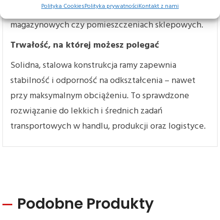
Polityka Cookies
Polityka prywatności
Kontakt z nami
sprawdza się nawet w wąskich korytarzach
magazynowych czy pomieszczeniach sklepowych.
Trwałość, na której możesz polegać
Solidna, stalowa konstrukcja ramy zapewnia
stabilność i odporność na odkształcenia – nawet
przy maksymalnym obciążeniu. To sprawdzone
rozwiązanie do lekkich i średnich zadań
transportowych w handlu, produkcji oraz logistyce.
Podobne Produkty