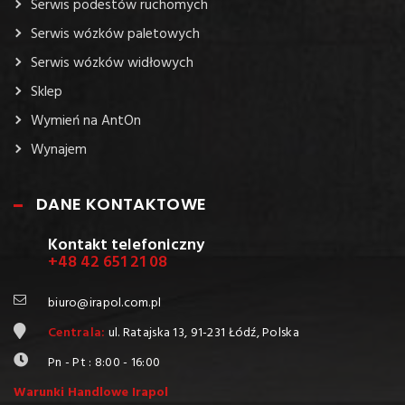
Serwis podestów ruchomych
Serwis wózków paletowych
Serwis wózków widłowych
Sklep
Wymień na AntOn
Wynajem
DANE KONTAKTOWE
Kontakt telefoniczny
+48 42 651 21 08
biuro@irapol.com.pl
Centrala:
ul. Ratajska 13, 91-231 Łódź, Polska
Pn - Pt : 8:00 - 16:00
Warunki Handlowe Irapol