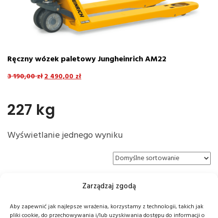
Ręczny wózek paletowy Jungheinrich AM22
E
8
3 190,00
zł
2 490,00
zł
4
227 kg
Wyświetlanie jednego wyniku
Zarządzaj zgodą
Aby zapewnić jak najlepsze wrażenia, korzystamy z technologii, takich jak
pliki cookie, do przechowywania i/lub uzyskiwania dostępu do informacji o