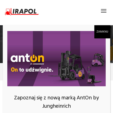
EP JX1
Produkty
227 kg
KATEGORIE
Zapoznaj się z nową marką AntOn by
Jungheinrich