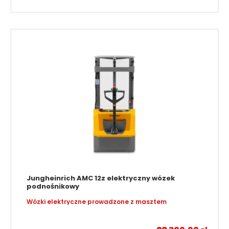
23 400,00
21 900,00
zł
zł
Jungheinrich AMC 12z elektryczny wózek
podnośnikowy
Wózki elektryczne prowadzone z masztem
–