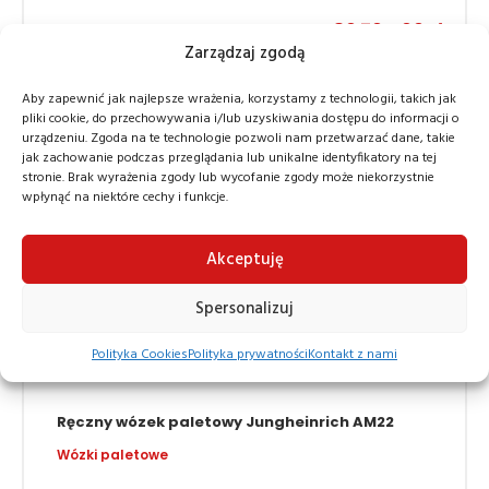
Zarządzaj zgodą
80 704,00
zł
Aby zapewnić jak najlepsze wrażenia, korzystamy z technologii, takich jak
pliki cookie, do przechowywania i/lub uzyskiwania dostępu do informacji o
urządzeniu. Zgoda na te technologie pozwoli nam przetwarzać dane, takie
Promocja!
jak zachowanie podczas przeglądania lub unikalne identyfikatory na tej
stronie. Brak wyrażenia zgody lub wycofanie zgody może niekorzystnie
wpłynąć na niektóre cechy i funkcje.
Akceptuję
Spersonalizuj
Polityka Cookies
Polityka prywatności
Kontakt z nami
Ręczny wózek paletowy Jungheinrich AM22
Wózki paletowe