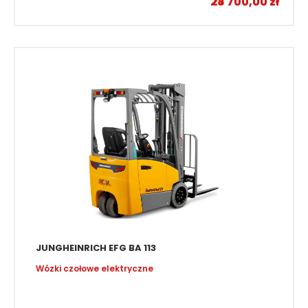
28 700,00
27 700,00
zł
zł
JUNGHEINRICH EFG BA 113
Wózki czołowe elektryczne