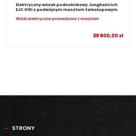
Elektryczny wózek podnośnikowy Jungheinrich
EJC 010i z podwójnym masztem teleskopowym
Wózki elektryczne prowadzone z masztem
–
25 000,00
27 500,00
zł
zł
STRONY