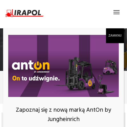
ELEKTRYCZNY WÓZEK PODNOŚNIKOWY
JUNGHEINRICH EJC 010I Z PODWÓJNYM
MASZTEM TELESKOPOWYM
Produkty
Elektryczny wózek podnośnikowy Jungheinrich EJC 010i z
podwójnym masztem teleskopowym
Zapoznaj się z nową marką AntOn by
Jungheinrich