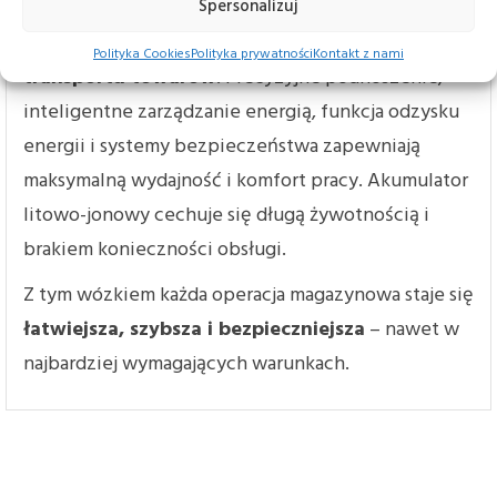
EJC 010i ZT to rozwiązanie dla firm, które oczekują
Spersonalizuj
szybkiego, energooszczędnego i bezpiecznego
Polityka Cookies
Polityka prywatności
Kontakt z nami
transportu towarów
. Precyzyjne podnoszenie,
inteligentne zarządzanie energią, funkcja odzysku
energii i systemy bezpieczeństwa zapewniają
maksymalną wydajność i komfort pracy. Akumulator
litowo-jonowy cechuje się długą żywotnością i
brakiem konieczności obsługi.
Z tym wózkiem każda operacja magazynowa staje się
łatwiejsza, szybsza i bezpieczniejsza
– nawet w
najbardziej wymagających warunkach.