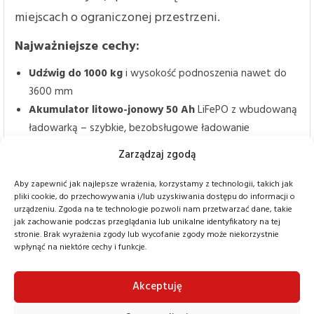
miejscach o ograniczonej przestrzeni.
Najważniejsze cechy:
Udźwig do 1000 kg
i wysokość podnoszenia nawet do
3600 mm
Akumulator litowo-jonowy 50 Ah
LiFePO z wbudowaną
ładowarką – szybkie, bezobsługowe ładowanie
5 wariantów wysokości podnoszenia
: 2300, 2500, 2900,
Zarządzaj zgodą
3200, 3600 mm
3 programy jazdy i funkcja pełzania
dla bezpiecznej
Aby zapewnić jak najlepsze wrażenia, korzystamy z technologii, takich jak
pliki cookie, do przechowywania i/lub uzyskiwania dostępu do informacji o
pracy w wąskich przestrzeniach
urządzeniu. Zgoda na te technologie pozwoli nam przetwarzać dane, takie
Kompaktowe wymiary i mały promień skrętu
–
jak zachowanie podczas przeglądania lub unikalne identyfikatory na tej
stronie. Brak wyrażenia zgody lub wycofanie zgody może niekorzystnie
doskonały w magazynach o ograniczonej przestrzeni
wpłynąć na niektóre cechy i funkcje.
Intuicyjna obsługa
dzięki kodowi PIN, ergonomicznemu
dyszlowi i 2-calowemu wyświetlaczowi
Akceptuję
Dlaczego warto?