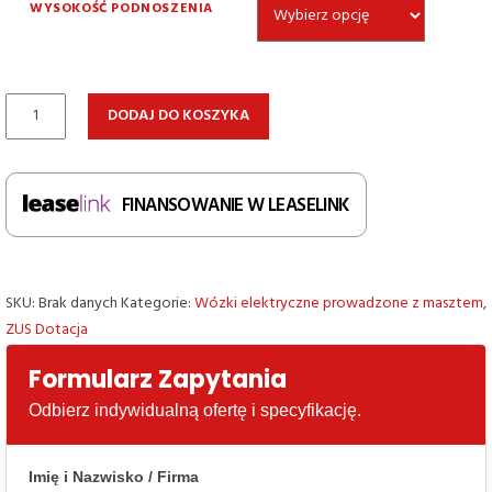
WYSOKOŚĆ PODNOSZENIA
ilość
DODAJ DO KOSZYKA
Elektryczny
wózek
podnośnikowy
FINANSOWANIE W LEASELINK
Jungheinrich
EJC
010i
z
SKU:
Brak danych
Kategorie:
Wózki elektryczne prowadzone z masztem
,
podwójnym
ZUS Dotacja
masztem
teleskopowym
Formularz Zapytania
Odbierz indywidualną ofertę i specyfikację.
Imię i Nazwisko / Firma