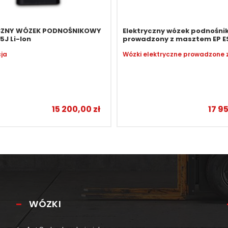
CZNY WÓZEK PODNOŚNIKOWY
Elektryczny wózek podnośni
5J Li-Ion
prowadzony z masztem EP E
ja
15 200,00
zł
17 9
–
WÓZKI