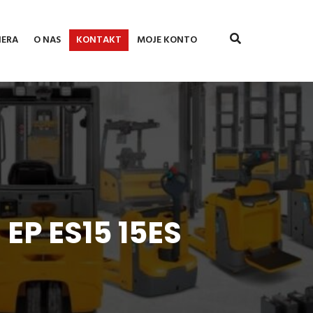
IERA
O NAS
KONTAKT
MOJE KONTO
P ES15 15ES