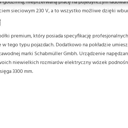
4-godzinną, nieprzerwaną pracę na pojedynczym ładowan
ęciem sieciowym 230 V, a to wszystko możliwe dzięki w
i
łki premium, który posiada specyfikację profesjonalnyc
ie w tego typu pojazdach. Dodatkowo na pokładzie umie
ezawodnej marki Schabmüller Gmbh. Urządzenie napędzane 
woich niewielkich rozmiarów elektryczny wózek podnośni
sięga 3300 mm.