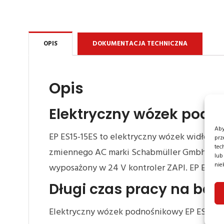
OPIS
DOKUMENTACJA TECHNICZNA
Opis
Elektryczny wózek podn
Aby
EP ES15-15ES to elektryczny wózek widłowy 
prz
tec
zmiennego AC marki Schabmüller Gmbh oraz p
lub
nie
wyposażony w 24 V kontroler ZAPI. EP ES15-
Długi czas pracy na bate
Elektryczny wózek podnośnikowy EP ES15-15