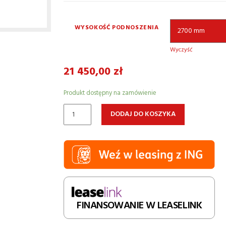
WYSOKOŚĆ PODNOSZENIA
Wyczyść
21 450,00
zł
Produkt dostępny na zamówienie
ilość
DODAJ DO KOSZYKA
Wózek
elektryczny
z
masztem
EP
ES15
15ES
FINANSOWANIE W LEASELINK