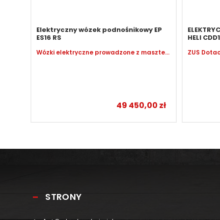
Elektryczny wózek podnośnikowy EP
ELEKTRY
ES16 RS
HELI CDD1
Wózki elektryczne prowadzone z masztem
ZUS Dotac
49 450,00
zł
STRONY