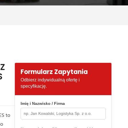
Z
Formularz Zapytania
S
Odbierz indywidualną ofertę i
specyfikację.
Imię i Nazwisko / Firma
ES to
do