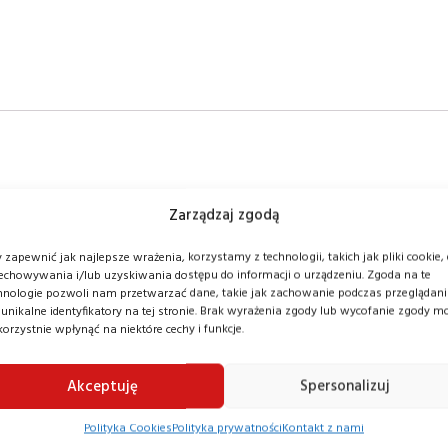
Zarządzaj zgodą
ośnikowy EP ES15-15ES
 zapewnić jak najlepsze wrażenia, korzystamy z technologii, takich jak pliki cookie,
wyposażony w niezawodny i bardzo dokładny układ napędow
echowywania i/lub uzyskiwania dostępu do informacji o urządzeniu. Zgoda na te
hnologie pozwoli nam przetwarzać dane, takie jak zachowanie podczas przeglądan
rzekładni ZF. Model ten jest przystosowany do przenosze
 unikalne identyfikatory na tej stronie. Brak wyrażenia zgody lub wycofanie zgody m
korzystnie wpłynąć na niektóre cechy i funkcje.
15ES to podnośnik o niewielkich gabarytach z profesjona
rii
Akceptuję
Spersonalizuj
ES to model, który został wyposażony w bezobsługowe ba
Polityka Cookies
Polityka prywatności
Kontakt z nami