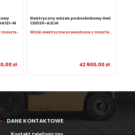
kowy
Elektryczny wózek podnośnikowy Heli
SA121-M
CDD20-A2LiH
Wózki elektryczne prowadzone z masztem
Wózki elektryczne prowadzone z masztem
50,00
zł
42 900,00
zł
–
DANE KONTAKTOWE
Kontakt telefoniczny