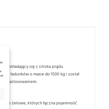
 do
y składający się z silnika prądu
ia
nia ładunków o masie do 1500 kg i został
oże
lnym zastosowaniem.
terie żelowe, których łączna pojemność