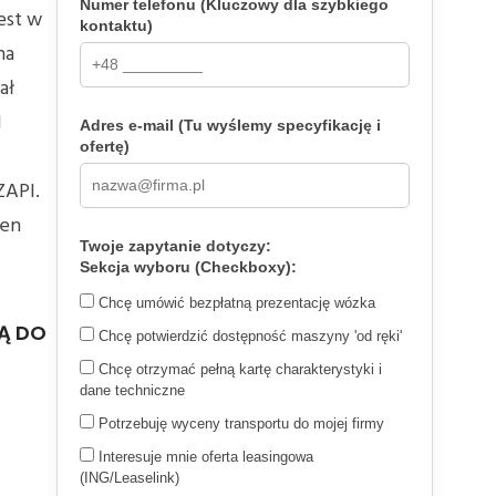
Numer telefonu (Kluczowy dla szybkiego
est w
kontaktu)
na
ał
d
Adres e-mail (Tu wyślemy specyfikację i
ofertę)
ZAPI.
ten
Twoje zapytanie dotyczy:
Sekcja wyboru (Checkboxy):
Chcę umówić bezpłatną prezentację wózka
SĄ DO
Chcę potwierdzić dostępność maszyny 'od ręki'
Chcę otrzymać pełną kartę charakterystyki i
dane techniczne
Potrzebuję wyceny transportu do mojej firmy
Interesuje mnie oferta leasingowa
(ING/Leaselink)