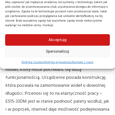
W EP ES15-33DM znajdziemy baterie żelowe o
Aby zapewnić jak najlepsze wrażenia, korzystamy z technologii, takich jak
pliki cookie, do przechowywania i/lub uzyskiwania dostępu do informacji o
pojemności 2×125 Ah. Model ten oferuje do 5
urządzeniu. Zgoda na te technologie pozwoli nam przetwarzać dane, takie
godzin pracy na pojedynczym ładowaniu.
jak zachowanie podczas przeglądania lub unikalne identyfikatory na tej
stronie. Brak wyrażenia zgody lub wycofanie zgody może niekorzystnie
Wbudowany prostownik umożliwia ładowanie
wpłynąć na niektóre cechy i funkcje.
wózka za pomocą klasycznego gniazdka sieciowego
o napięciu 230 V.
Akceptuję
Komfort pracy
Spersonalizuj
Elektryczny wózek podnośnikowy EP ES15-33DM to
Polityka Cookies
Polityka prywatności
Kontakt z nami
model, który może pochwalić się dużą
funkcjonalnością. Urządzenie posiada konstrukcję,
która pozwala na zamontowanie wideł o dowolnej
długości. Przenosi się to na elastyczność pracy –
ES15-33DM jest w stanie podnosić palety wzdłuż, jak
i w poprzek, również daje możliwość podejmowania