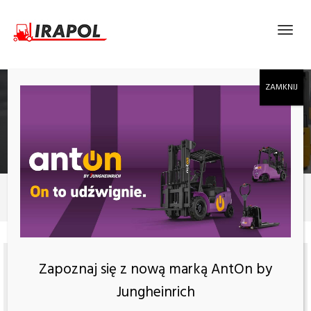
ELEKTRYCZNY WÓZEK PODNOŚNIKOWY EP
ES15-33DM
Produkty
Elektryczny wózek podnośnikowy EP ES15-33DM
Zapoznaj się z nową marką AntOn by
Jungheinrich