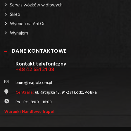
Serwis wózków widłowych
Sklep
Wymień na AntOn
Wynajem
DANE KONTAKTOWE
Kontakt telefoniczny
+48 42 651 21 08
biuro@irapol.com.pl
Centrala:
ul. Ratajska 13, 91-231 Łódź, Polska
Pn - Pt : 8:00 - 16:00
Warunki Handlowe Irapol