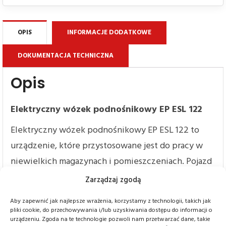
OPIS
INFORMACJE DODATKOWE
DOKUMENTACJA TECHNICZNA
Opis
Elektryczny wózek podnośnikowy EP ESL 122
Elektryczny wózek podnośnikowy EP ESL 122 to
urządzenie, które przystosowane jest do pracy w
niewielkich magazynach i pomieszczeniach. Pojazd
ten pomimo swoich niewielkich rozmiarów oferuje
Zarządzaj zgodą
aż 1200 kg udźwigu, a jego solidna i wytrzymała
Aby zapewnić jak najlepsze wrażenia, korzystamy z technologii, takich jak
konstrukcja gwarantuje bezpieczeństwo pracy.
pliki cookie, do przechowywania i/lub uzyskiwania dostępu do informacji o
urządzeniu. Zgoda na te technologie pozwoli nam przetwarzać dane, takie