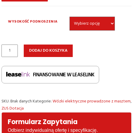
WYSOKOŚĆ PODNOSZENIA
ilość
DODAJ DO KOSZYKA
Elektryczny
wózek
podnośnikowy
FINANSOWANIE W LEASELINK
EP
ESL122
SKU:
Brak danych
Kategorie:
Wózki elektryczne prowadzone z masztem
,
ZUS Dotacja
Formularz Zapytania
Odbierz indywidualną ofertę i specyfikację.