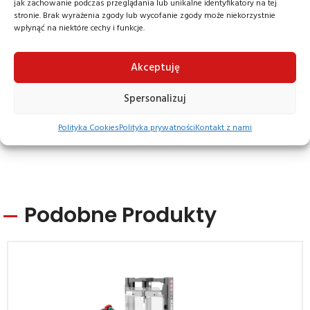
Najważniejsze cechy
jak zachowanie podczas przeglądania lub unikalne identyfikatory na tej
stronie. Brak wyrażenia zgody lub wycofanie zgody może niekorzystnie
Czas pracy 4 godziny
wpłynąć na niektóre cechy i funkcje.
Ładowanie 2,5 godziny za pomocą gniazdka 230V
Maksymalny udźwig 1200 kg
Akceptuję
Baterie litowo – jonowa 24V / 80Ah
System BMS
Spersonalizuj
“Tryb żółwia”
Polityka Cookies
Polityka prywatności
Kontakt z nami
Podobne Produkty