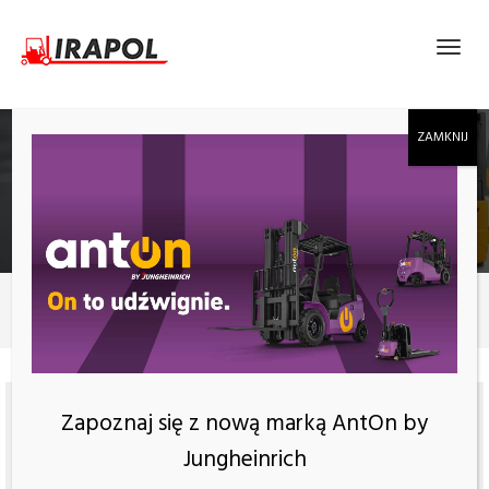
ELEKTRYCZNY WÓZEK PODNOŚNIKOWY EP
ESL122
Produkty
Elektryczny wózek podnośnikowy EP ESL122
Zapoznaj się z nową marką AntOn by
Jungheinrich