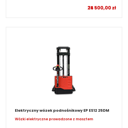
24 500,00
25 500,00
zł
zł
Elektryczny wózek podnośnikowy EP ES12 25DM
Wózki elektryczne prowadzone z masztem