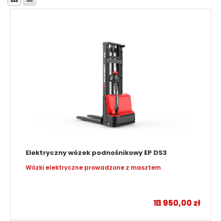
Elektryczny wózek podnośnikowy EP DS3
Wózki elektryczne prowadzone z masztem
–
13 950,00
11 950,00
zł
zł