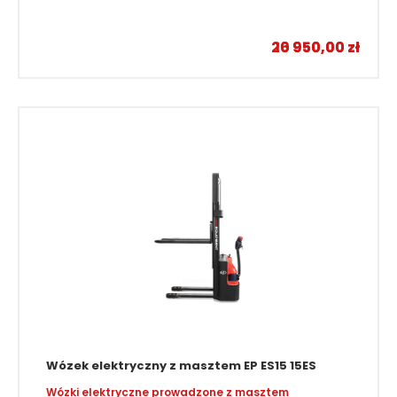
–
20 950,00
16 950,00
zł
zł
Wózek elektryczny z masztem EP ES15 15ES
Wózki elektryczne prowadzone z masztem