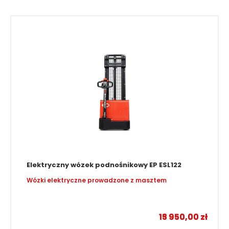
Elektryczny wózek podnośnikowy EP ESL122
Wózki elektryczne prowadzone z masztem
–
13 950,00
15 950,00
zł
zł