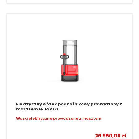
Elektryczny wózek podnośnikowy prowadzony z
masztem EP ESA121
Wózki elektryczne prowadzone z masztem
–
20 950,00
16 950,00
zł
zł