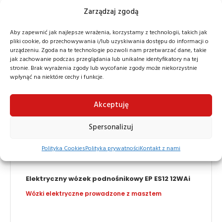
11 950,00
9 950,00
zł
zł
Zarządzaj zgodą
Aby zapewnić jak najlepsze wrażenia, korzystamy z technologii, takich jak
pliki cookie, do przechowywania i/lub uzyskiwania dostępu do informacji o
urządzeniu. Zgoda na te technologie pozwoli nam przetwarzać dane, takie
jak zachowanie podczas przeglądania lub unikalne identyfikatory na tej
stronie. Brak wyrażenia zgody lub wycofanie zgody może niekorzystnie
wpłynąć na niektóre cechy i funkcje.
Akceptuję
Spersonalizuj
Polityka Cookies
Polityka prywatności
Kontakt z nami
Elektryczny wózek podnośnikowy EP ES12 12WAi
Wózki elektryczne prowadzone z masztem