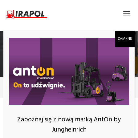
ELEKTRYCZNY WÓZEK PODNOŚNIKOWY EP
DS3
Produkty
2700 mm
KATEGORIE
Zapoznaj się z nową marką AntOn by
Jungheinrich