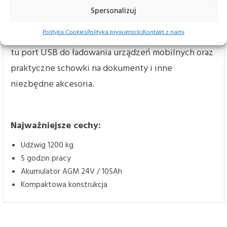
EP ESA121 to nie tylko wydajność, ale i wygoda.
Spersonalizuj
Nowoczesna obudowa wózka została
Polityka Cookies
Polityka prywatności
Kontakt z nami
zaprojektowana z myślą o użytkowniku – znajdziesz
tu port USB do ładowania urządzeń mobilnych oraz
praktyczne schowki na dokumenty i inne
niezbędne akcesoria.
Najważniejsze cechy:
Udźwig 1200 kg
5 godzin pracy
Akumulator AGM 24V / 105Ah
Kompaktowa konstrukcja