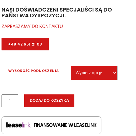
NASI DOŚWIADCZENI SPECJALIŚCI SĄ DO
PAŃSTWA DYSPOZYCJI.
ZAPRASZAMY DO KONTAKTU
+48 42 651 21 08
WYSOKOŚĆ PODNOSZENIA
ilość
DODAJ DO KOSZYKA
Elektryczny
wózek
podnośnikowy
FINANSOWANIE W LEASELINK
prowadzony
z