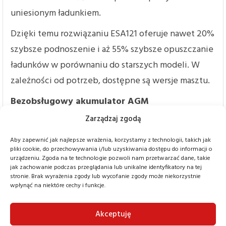
uniesionym ładunkiem.
Dzięki temu rozwiązaniu ESA121 oferuje nawet 20%
szybsze podnoszenie i aż 55% szybsze opuszczanie
ładunków w porównaniu do starszych modeli. W
zależności od potrzeb, dostępne są wersje masztu.
Bezobsługowy akumulator AGM
Wózek wyposażony jest w akumulator AGM 24V /
Zarządzaj zgodą
105Ah, który zapewnia do 5 godzin pracy bez
Aby zapewnić jak najlepsze wrażenia, korzystamy z technologii, takich jak
przerwy. Bateria nie wymaga konserwacji, a
pliki cookie, do przechowywania i/lub uzyskiwania dostępu do informacji o
urządzeniu. Zgoda na te technologie pozwoli nam przetwarzać dane, takie
wbudowany prostownik umożliwia ładowanie z
jak zachowanie podczas przeglądania lub unikalne identyfikatory na tej
stronie. Brak wyrażenia zgody lub wycofanie zgody może niekorzystnie
klasycznego gniazdka 230V, co znacznie ułatwia
wpłynąć na niektóre cechy i funkcje.
codzienną eksploatację.
Akceptuję
Funkcjonalny i przyjazny dla użytkownika