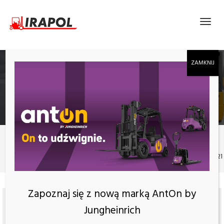
ELEKTRYCZNY WÓZEK PODNOŚNIKOWY
PROWADZONY Z MASZTEM EP ESA121
Produkty
Elektryczny wózek podnośnikowy prowadzony z masztem EP ESA121
Zapoznaj się z nową marką AntOn by
Jungheinrich