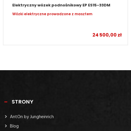
Elektryczny wózek podnośnikowy EP ES15-33DM
Wózki elektryczne prowadzone z masztem
–
24 500,00
zł
STRONY
AntOn by Jungheinrich
Blog