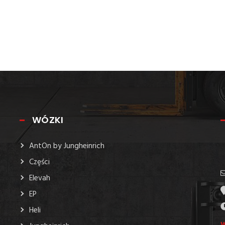
WÓZKI
AntOn by Jungheinrich
Części
Elevah
EP
Heli
W