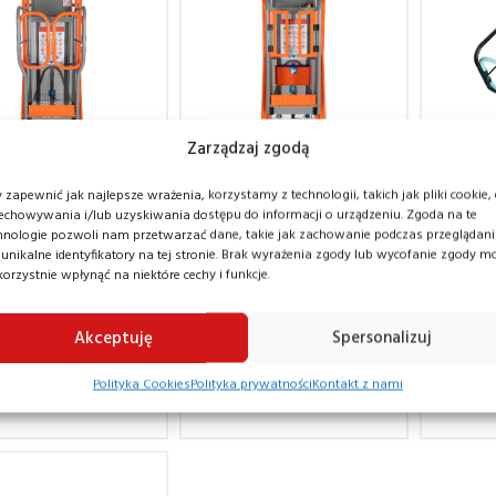
Zarządzaj zgodą
 zapewnić jak najlepsze wrażenia, korzystamy z technologii, takich jak pliki cookie,
echowywania i/lub uzyskiwania dostępu do informacji o urządzeniu. Zgoda na te
ma platforma,
Ruchoma platforma,
Ruchom
hnologie pozwoli nam przetwarzać dane, takie jak zachowanie podczas przeglądan
nik UP Lift 5 120
podnośnik UP Lift 5 120 XS
podnośn
ek paletowy
Ręczny wózek paletowy
 unikalne identyfikatory na tej stronie. Brak wyrażenia zgody lub wycofanie zgody m
HD
Carry H
korzystnie wpłynąć na niektóre cechy i funkcje.
widłami
Jungheinrich AM22
ty ruchome
Podesty ruchome
Podesty
m
3 190,00
zł
2 490,00
zł
Akceptuję
Spersonalizuj
00
zł
Polityka Cookies
Polityka prywatności
Kontakt z nami
21 600,00
zł
21 600,00
zł