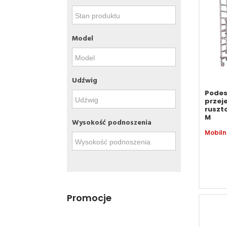
Model
Udźwig
Podes
przej
ruszt
M
Wysokość podnoszenia
Promocje