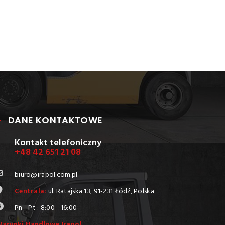
DANE KONTAKTOWE
Kontakt telefoniczny
+48 42 651 21 08
biuro@irapol.com.pl
Centrala:
ul. Ratajska 13, 91-231 Łódź, Polska
Pn - Pt : 8:00 - 16:00
arunki Handlowe Irapol