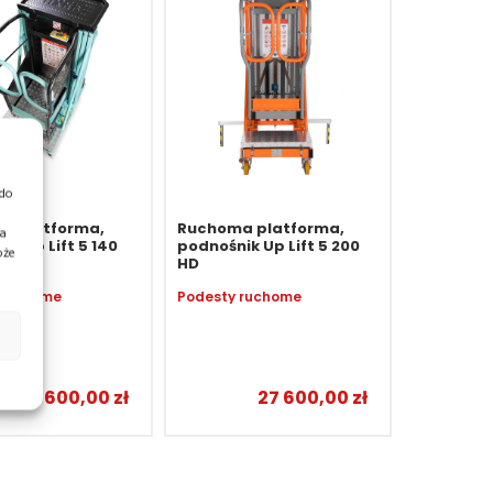
 do
a platforma,
Ruchoma platforma,
ia
ik Up Lift 5 140
podnośnik Up Lift 5 200
oże
D
HD
 ruchome
Podesty ruchome
27 600,00
zł
27 600,00
zł