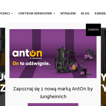
UCENCI
CENTRUM SERWISOWE
WYNAJEM
BLOG
KARIER
UCHOMY PRZEJEZDNY
ZTOWANIE ALULIFT T
Zapoznaj się z nową marką AntOn by
Jungheinrich