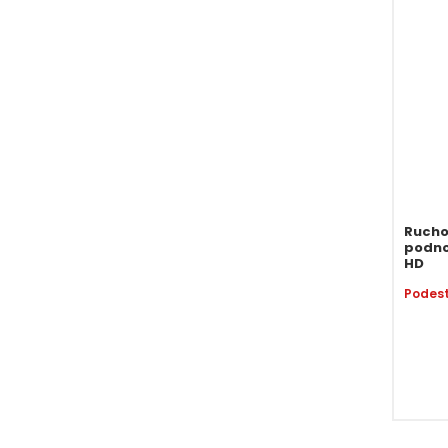
Rucho
podnoś
HD
Podes