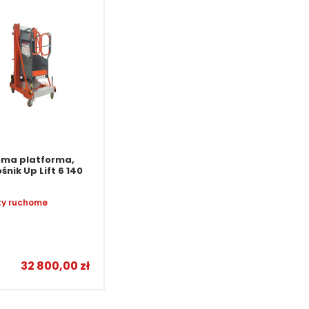
ma platforma,
nik Up Lift 6 140
ty ruchome
32 800,00
zł