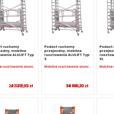
t ruchomy
Podest ruchomy
Podest
ezdny, mobilne
przejezdny, mobilne
przejez
owanie ALULIFT Typ
rusztowanie ALULIFT Typ
rusztow
S
XL
Mobilne rusztowania aluminiowe
Mobilne rusztowania aluminiowe
22 032,52
47 231,71
zł
zł
34 031,71
19 151,22
zł
zł
–
–