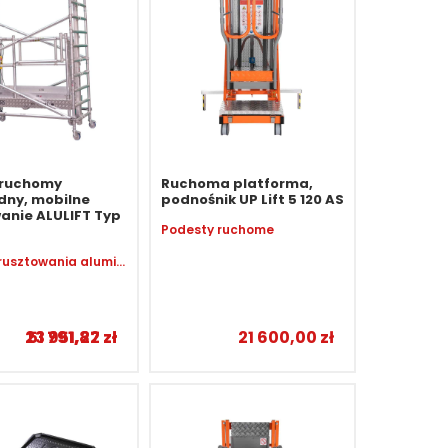
 ruchomy
Ruchoma platforma,
dny, mobilne
podnośnik UP Lift 5 120 AS
anie ALULIFT Typ
Podesty ruchome
Mobilne rusztowania aluminiowe
23 951,22
51 791,87
zł
zł
21 600,00
zł
–