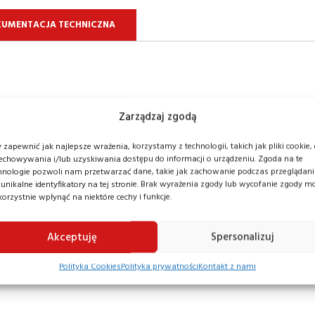
UMENTACJA TECHNICZNA
Zarządzaj zgodą
ift 5 120 AS jest łatwy w transporcie i może być używa
 zapewnić jak najlepsze wrażenia, korzystamy z technologii, takich jak pliki cookie,
echowywania i/lub uzyskiwania dostępu do informacji o urządzeniu. Zgoda na te
nserwacyjnych w miejscach takich jak magazyny, hale prod
hnologie pozwoli nam przetwarzać dane, takie jak zachowanie podczas przeglądan
 unikalne identyfikatory na tej stronie. Brak wyrażenia zgody lub wycofanie zgody m
zy montażu reklam na wysokości.
korzystnie wpłynąć na niektóre cechy i funkcje.
a pozwala na łatwe manewrowanie wokół drobnych przesz
Akceptuję
Spersonalizuj
ną alternatywę dla klasycznych rusztowań i drabin, oferu
Polityka Cookies
Polityka prywatności
Kontakt z nami