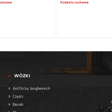
ruchome
Podesty ruchome
WÓZKI
AntOn by Jungheinrich
Części
Elevah