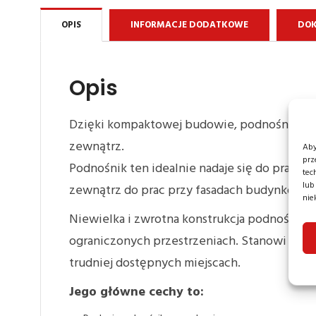
OPIS
INFORMACJE DODATKOWE
DOK
Opis
Dzięki kompaktowej budowie, podnośnik Up L
zewnątrz.
Aby
prz
Podnośnik ten idealnie nadaje się do prac ko
tec
lub
zewnątrz do prac przy fasadach budynków, c
nie
Niewielka i zwrotna konstrukcja podnośnik
ograniczonych przestrzeniach. Stanowi świet
trudniej dostępnych miejscach.
Jego główne cechy to: