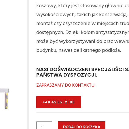
koszowy, który jest stosowany głównie d
wysokościowych, takich jak konserwacja,
montaż czy czyszczenie w miejscach tru
dostępnych. Dzięki kołom antystatyczny
może być wykorzystywani do prac wewn
budynku, nawet delikatnego podłoża.
NASI DOŚWIADCZENI SPECJALIŚCI 
PAŃSTWA DYSPOZYCJI.
ZAPRASZAMY DO KONTAKTU
+48 42 651 21 08
ilość
DODAJ DO KOSZYKA