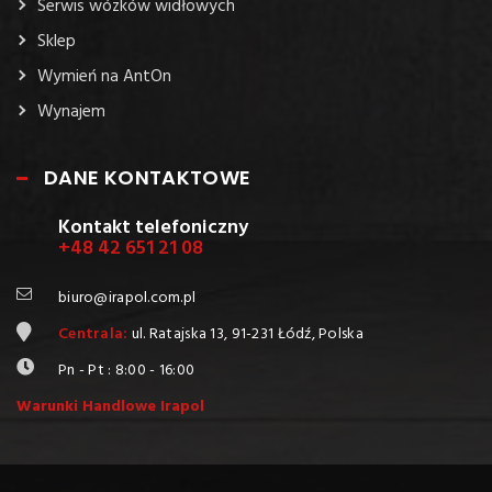
Serwis wózków widłowych
Sklep
Wymień na AntOn
Wynajem
DANE KONTAKTOWE
Kontakt telefoniczny
+48 42 651 21 08
biuro@irapol.com.pl
Centrala:
ul. Ratajska 13, 91-231 Łódź, Polska
Pn - Pt : 8:00 - 16:00
Warunki Handlowe Irapol