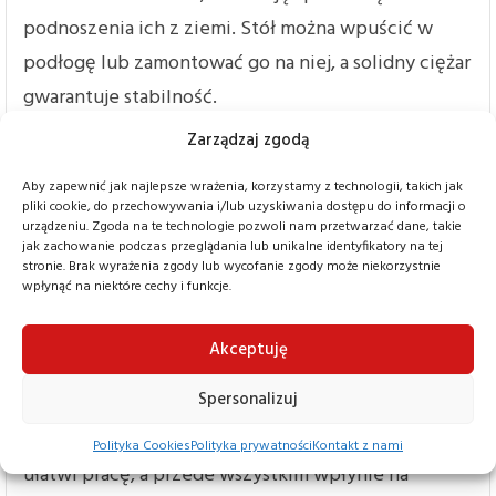
podnoszenia ich z ziemi. Stół można wpuścić w
podłogę lub zamontować go na niej, a solidny ciężar
gwarantuje stabilność.
3000 kg udźwigu
Zarządzaj zgodą
Unoszone w kilka sekund dzięki wydajnym
Aby zapewnić jak najlepsze wrażenia, korzystamy z technologii, takich jak
hydraulicznym siłownikom i elektrycznemu
pliki cookie, do przechowywania i/lub uzyskiwania dostępu do informacji o
urządzeniu. Zgoda na te technologie pozwoli nam przetwarzać dane, takie
sterowaniu. Spawane profile kątowe i wytrzymałe
jak zachowanie podczas przeglądania lub unikalne identyfikatory na tej
nożyce to gwarancja bezpieczeństwa i wielu lat
stronie. Brak wyrażenia zgody lub wycofanie zgody może niekorzystnie
wpłynąć na niektóre cechy i funkcje.
solidnej pracy, szczególnie że całość została
zaprojektowana pod kątem łatwego serwisu (w
Akceptuję
komplecie podpory inspekcyjne). Lakierowany
Spersonalizuj
proszkowo blat to także mocny zawodnik, który nie
boi się otarć i obić. To inwestycja na lata, która
Polityka Cookies
Polityka prywatności
Kontakt z nami
ułatwi pracę, a przede wszystkim wpłynie na