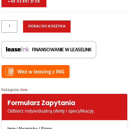
+48 42 651 21 08
ilość
DODAJ DO KOSZYKA
Stół
Ameise,
3000kg,
FINANSOWANIE W LEASELINK
blat
1300x800mm
Kategoria:
Inne
Formularz Zapytania
Odbierz indywidualną ofertę i specyfikację.
Imię i Nazwisko / Firma