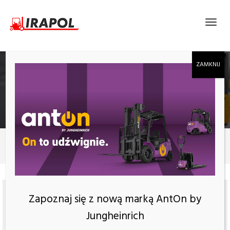
STÓŁ AMEISE, 3000KG, BLAT 1300X800MM
Produkty
Stół Ameise, 3000kg, blat 1300x800mm
Zapoznaj się z nową marką AntOn by
Jungheinrich