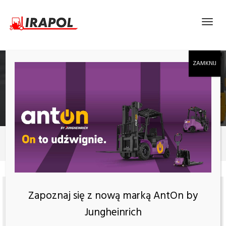
STÓŁ AMEISE, 500KG, BLAT 1300X800MM
Produkty
Stół Ameise, 500kg, blat 1300x800mm
Zapoznaj się z nową marką AntOn by
Jungheinrich