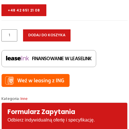
+48 42 651 21 08
ilość
DODAJ DO KOSZYKA
Stół
Ameise,
500kg,
FINANSOWANIE W LEASELINK
blat
1300x800mm
Kategoria:
Inne
Formularz Zapytania
Odbierz indywidualną ofertę i specyfikację.