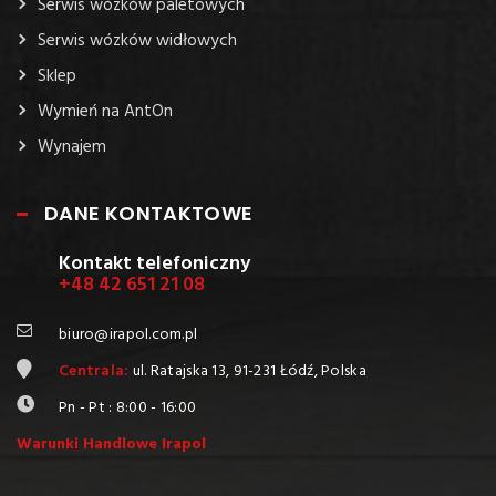
Serwis wózków paletowych
Serwis wózków widłowych
Sklep
Wymień na AntOn
Wynajem
DANE KONTAKTOWE
Kontakt telefoniczny
+48 42 651 21 08
biuro@irapol.com.pl
Centrala:
ul. Ratajska 13, 91-231 Łódź, Polska
Pn - Pt : 8:00 - 16:00
Warunki Handlowe Irapol