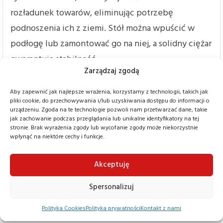
rozładunek towarów, eliminując potrzebę
podnoszenia ich z ziemi. Stół można wpuścić w
podłogę lub zamontować go na niej, a solidny ciężar
gwarantuje stabilność.
Zarządzaj zgodą
500 kg udźwigu
Unoszone w kilka sekund dzięki wydajnym
Aby zapewnić jak najlepsze wrażenia, korzystamy z technologii, takich jak
pliki cookie, do przechowywania i/lub uzyskiwania dostępu do informacji o
hydraulicznym siłownikom i elektrycznemu
urządzeniu. Zgoda na te technologie pozwoli nam przetwarzać dane, takie
jak zachowanie podczas przeglądania lub unikalne identyfikatory na tej
sterowaniu. Spawane profile kątowe i wytrzymałe
stronie. Brak wyrażenia zgody lub wycofanie zgody może niekorzystnie
nożyce to gwarancja bezpieczeństwa i wielu lat
wpłynąć na niektóre cechy i funkcje.
solidnej pracy, szczególnie że całość została
Akceptuję
zaprojektowana pod kątem łatwego serwisu (w
komplecie podpory inspekcyjne). Lakierowany
Spersonalizuj
proszkowo blat to także mocny zawodnik, który nie
Polityka Cookies
Polityka prywatności
Kontakt z nami
boi się otarć i obić. To inwestycja na lata, która