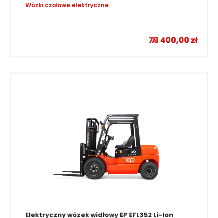
Elektryczny wózek widłowy EP EFL252 Li-Ion
Wózki czołowe elektryczne
–
79 400,00
71 400,00
zł
zł