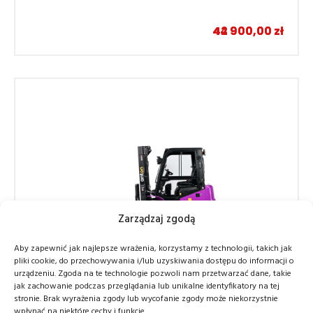
Wózki elektryczne prowadzone z masztem
–
44 900,00
42 900,00
zł
zł
Zarządzaj zgodą
Aby zapewnić jak najlepsze wrażenia, korzystamy z technologii, takich jak
pliki cookie, do przechowywania i/lub uzyskiwania dostępu do informacji o
urządzeniu. Zgoda na te technologie pozwoli nam przetwarzać dane, takie
jak zachowanie podczas przeglądania lub unikalne identyfikatory na tej
Elektryczny wózek widłowy AntOn by
stronie. Brak wyrażenia zgody lub wycofanie zgody może niekorzystnie
Jungheinrich CBH 2.0 z masztem 4800 mm,
wpłynąć na niektóre cechy i funkcje.