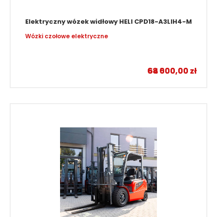
Elektryczny wózek widłowy HELI CPD18-A3LIH4-M
Wózki czołowe elektryczne
–
68 000,00
64 500,00
zł
zł