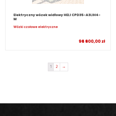
Elektryczny wózek widłowy HELI CPD35-A3LIH4-
M
Wózki czołowe elektryczne
–
94 900,00
96 400,00
zł
zł
1
2
→