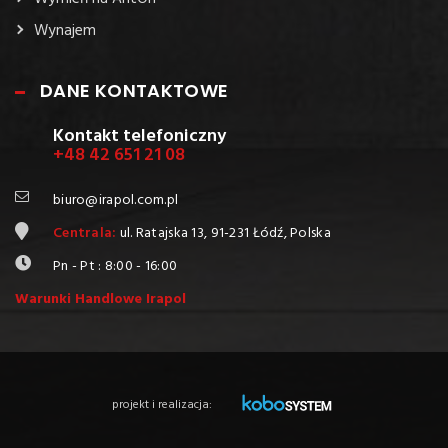
Wymień na AntOn
Wynajem
DANE KONTAKTOWE
Kontakt telefoniczny
+48 42 651 21 08
biuro@irapol.com.pl
Centrala:
ul. Ratajska 13, 91-231 Łódź, Polska
Pn - Pt : 8:00 - 16:00
Warunki Handlowe Irapol
projekt i realizacja: