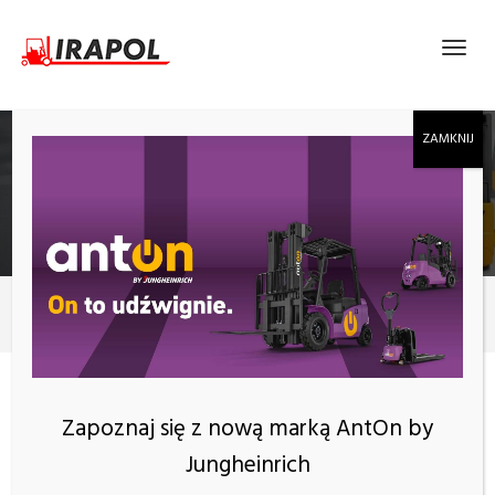
ELEKTRYCZNY WÓZEK WIDŁOWY ANTON BY
JUNGHEINRICH CBH 2.5 Z MASZTEM 4800 MM,
KABINA Z OGRZEWANIEM
Produkty
4800 mm
KATEGORIE
Zapoznaj się z nową marką AntOn by
Jungheinrich