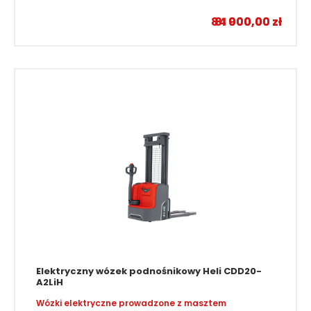
–
84 900,00
81 000,00
zł
zł
Elektryczny wózek podnośnikowy Heli CDD20-
A2LiH