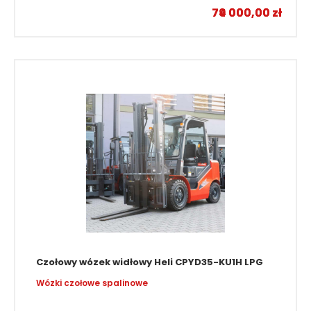
74 000,00
79 000,00
zł
zł
Czołowy wózek widłowy Heli CPYD35-KU1H LPG
Wózki czołowe spalinowe