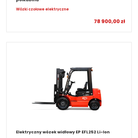
Jungheinrich CBH 2.0 z masztem 4800 mm,
półkabina
Wózki czołowe elektryczne
78 900,00
zł