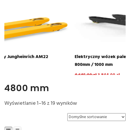
Elektryczny wózek paletowy EP F4 z krótkimi widłami
R
800mm / 1000 mm
3
4 645,00
zł
3 844,00
zł
4800 mm
Wyświetlanie 1–16 z 19 wyników