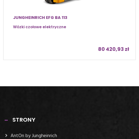
JUNGHEINRICH EFG BA 113
Wózki czołowe elektryczne
80 420,93
zł
STRONY
AntOn by Jungheinrich