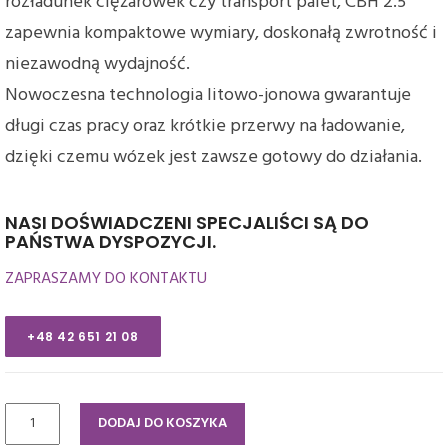
rozładunek ciężarówek czy transport palet, CBH 2.5
zapewnia kompaktowe wymiary, doskonałą zwrotność i
niezawodną wydajność.
Nowoczesna technologia litowo-jonowa gwarantuje
długi czas pracy oraz krótkie przerwy na ładowanie,
dzięki czemu wózek jest zawsze gotowy do działania.
NASI DOŚWIADCZENI SPECJALIŚCI SĄ DO
PAŃSTWA DYSPOZYCJI.
ZAPRASZAMY DO KONTAKTU
+48 42 651 21 08
ilość
DODAJ DO KOSZYKA
Elektryczny