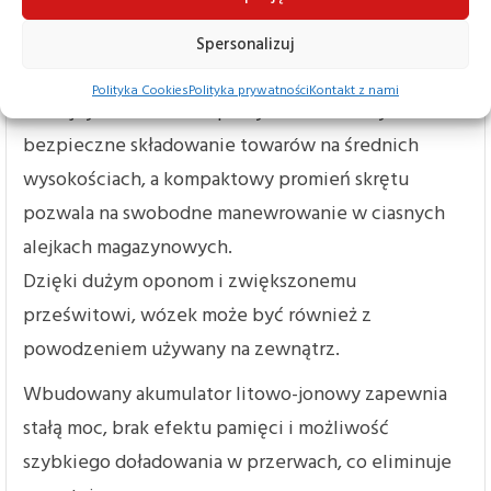
Model CBH 2.5 został zaprojektowany z myślą o
Spersonalizuj
maksymalnej funkcjonalności i oszczędności.
Polityka Cookies
Polityka prywatności
Kontakt z nami
Potrójny maszt teleskopowy umożliwia szybkie i
bezpieczne składowanie towarów na średnich
wysokościach, a kompaktowy promień skrętu
pozwala na swobodne manewrowanie w ciasnych
alejkach magazynowych.
Dzięki dużym oponom i zwiększonemu
prześwitowi, wózek może być również z
powodzeniem używany na zewnątrz.
Wbudowany akumulator litowo-jonowy zapewnia
stałą moc, brak efektu pamięci i możliwość
szybkiego doładowania w przerwach, co eliminuje