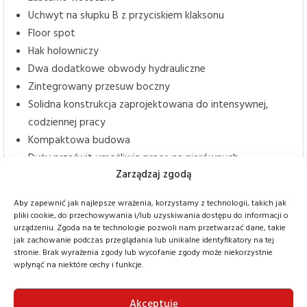
Uchwyt na słupku B z przyciskiem klaksonu
Floor spot
Hak holowniczy
Dwa dodatkowe obwody hydrauliczne
Zintegrowany przesuw boczny
Solidna konstrukcja zaprojektowana do intensywnej,
codziennej pracy
Kompaktowa budowa
Duży prześwit umożliwia pracę na nierównych
Zarządzaj zgodą
powierzchniach zewnętrznych
Prędkość do 17 km/h przyspiesza przepływ materiałów
Aby zapewnić jak najlepsze wrażenia, korzystamy z technologii, takich jak
Ergonomiczne stanowisko operatora z regulowaną
pliki cookie, do przechowywania i/lub uzyskiwania dostępu do informacji o
kierownicą i dużą przestrzenią na nogi
urządzeniu. Zgoda na te technologie pozwoli nam przetwarzać dane, takie
jak zachowanie podczas przeglądania lub unikalne identyfikatory na tej
Doskonała widoczność dla bezpiecznej i precyzyjnej
stronie. Brak wyrażenia zgody lub wycofanie zgody może niekorzystnie
obsługi
wpłynąć na niektóre cechy i funkcje.
Zewnętrzne ładowanie – zawsze gotowy do użycia
Akceptuję
Wszechstronność i komfort pracy