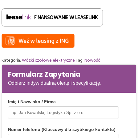
wózek
widłowy
FINANSOWANIE W LEASELINK
AntOn
by
Jungheinrich
CBH
2.5
z
Kategoria:
Wózki czołowe elektryczne
Tag:
Nowość
masztem
4800
Formularz Zapytania
mm,
Odbierz indywidualną ofertę i specyfikację.
półkabina
Imię i Nazwisko / Firma
Numer telefonu (Kluczowy dla szybkiego kontaktu)