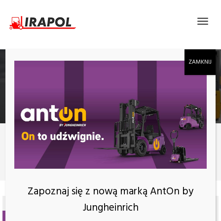
ELEKTRYCZNY WÓZEK WIDŁOWY ANTON BY
JUNGHEINRICH CBH 2.5 Z MASZTEM 4800 MM,
PÓŁKABINA
Produkty
Elektryczny wózek widłowy AntOn by Jungheinrich CBH 2.5 z
masztem 4800 mm, półkabina
Zapoznaj się z nową marką AntOn by
Jungheinrich
NOWOŚĆ