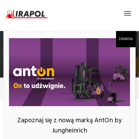
ELEKTRYCZNY WÓZEK WIDŁOWY ANTON BY
JUNGHEINRICH CBH 2.5 Z MASZTEM 3300 MM,
BEZ KABINY
Produkty
2500 kg
KATEGORIE
Zapoznaj się z nową marką AntOn by
Jungheinrich