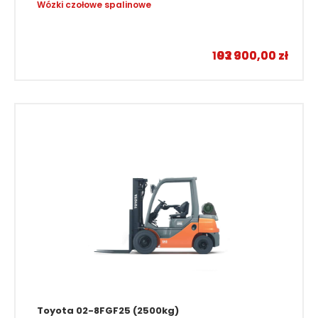
Hangcha CPYD25-XH3F (2500kg)
Wózki czołowe spalinowe
–
103 900,00
92 300,00
zł
zł