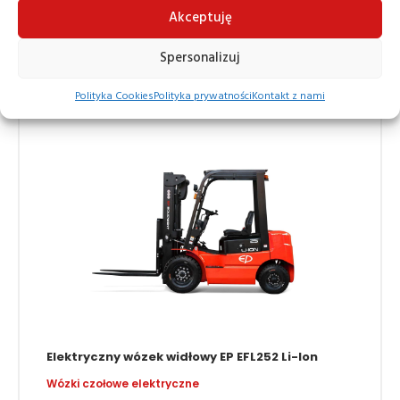
Akceptuję
–
74 000,00
79 000,00
zł
zł
Spersonalizuj
Polityka Cookies
Polityka prywatności
Kontakt z nami
Elektryczny wózek widłowy EP EFL252 Li-Ion