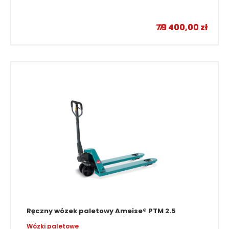
Wózki czołowe elektryczne
–
79 400,00
71 400,00
zł
zł
Ręczny wózek paletowy Ameise® PTM 2.5