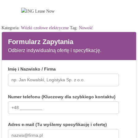
wózek
widłowy
AntOn
by
Kategoria:
Wózki czołowe elektryczne
Tag:
Nowość
Jungheinrich
Formularz Zapytania
CBH
2.5
Odbierz indywidualną ofertę i specyfikację.
z
masztem
Imię i Nazwisko / Firma
3300
mm,
bez
kabiny
Numer telefonu (Kluczowy dla szybkiego kontaktu)
Adres e-mail (Tu wyślemy specyfikację i ofertę)