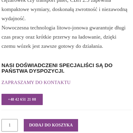
kompaktowe wymiary, doskonałą zwrotność i niezawodną
wydajność.
Nowoczesna technologia litowo-jonowa gwarantuje długi
czas pracy oraz krótkie przerwy na ładowanie, dzięki
czemu wózek jest zawsze gotowy do działania.
NASI DOŚWIADCZENI SPECJALIŚCI SĄ DO
PAŃSTWA DYSPOZYCJI.
ZAPRASZAMY DO KONTAKTU
+48 42 651 21 08
ilość
DODAJ DO KOSZYKA
Elektryczny