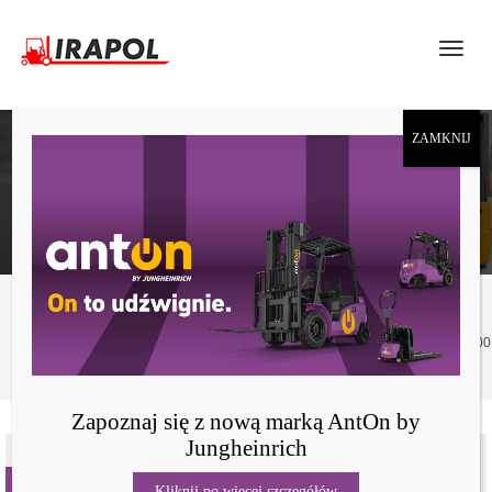
ELEKTRYCZNY WÓZEK WIDŁOWY ANTON BY
JUNGHEINRICH CBH 2.5 Z MASZTEM 3300 MM,
BEZ KABINY
Produkty
Elektryczny wózek widłowy AntOn by Jungheinrich CBH 2.5 z masztem 3300
mm, bez kabiny
Zapoznaj się z nową marką AntOn by
Jungheinrich
NOWOŚĆ
Kliknij po więcej szczegółów