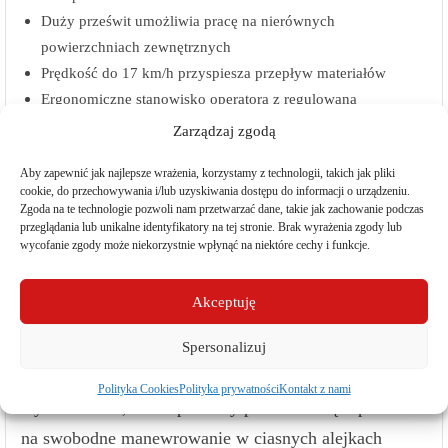
Duży prześwit umożliwia pracę na nierównych
powierzchniach zewnętrznych
Prędkość do 17 km/h przyspiesza przepływ materiałów
Ergonomiczne stanowisko operatora z regulowaną
kierownicą i dużą przestrzenią na nogi
Zarządzaj zgodą
Doskonała widoczność dla bezpiecznej i precyzyjnej obsługi
Aby zapewnić jak najlepsze wrażenia, korzystamy z technologii, takich jak pliki
Zewnętrzne ładowanie – zawsze gotowy do użycia
cookie, do przechowywania i/lub uzyskiwania dostępu do informacji o urządzeniu.
Wszechstronność i komfort pracy
Zgoda na te technologie pozwoli nam przetwarzać dane, takie jak zachowanie podczas
przeglądania lub unikalne identyfikatory na tej stronie. Brak wyrażenia zgody lub
wycofanie zgody może niekorzystnie wpłynąć na niektóre cechy i funkcje.
Model AntOn by Jungheinrich CBH 2.5 z masztem
3300 mm, został zaprojektowany z myślą o
Akceptuję
maksymalnej funkcjonalności i oszczędności.
Podwójny maszt teleskopowy umożliwia szybkie i
Spersonalizuj
bezpieczne składowanie towarów na średnich
Polityka Cookies
Polityka prywatności
Kontakt z nami
wysokościach, a kompaktowy promień skrętu pozwala
na swobodne manewrowanie w ciasnych alejkach