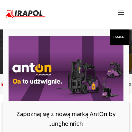
PODEST RUCHOMY PRZESUWANY FARAONE
SERIA ZP 200
Produkty
Podest ruchomy przesuwany Faraone Seria ZP 200
Zapoznaj się z nową marką AntOn by
Jungheinrich