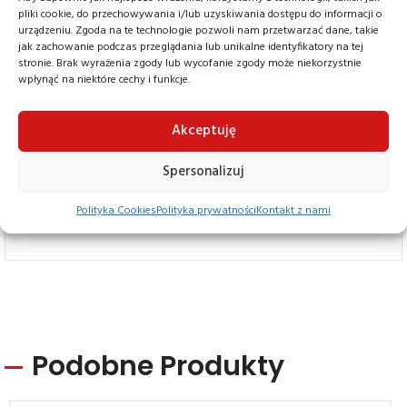
zarówno wewnątrz, jak i na zewnątrz budynków.
pliki cookie, do przechowywania i/lub uzyskiwania dostępu do informacji o
urządzeniu. Zgoda na te technologie pozwoli nam przetwarzać dane, takie
Seria ZP 200 doskonale sprawdza się w pracach
jak zachowanie podczas przeglądania lub unikalne identyfikatory na tej
stronie. Brak wyrażenia zgody lub wycofanie zgody może niekorzystnie
związanych z konserwacją, serwisem, naprawami
wpłynąć na niektóre cechy i funkcje.
oraz czyszczeniem obiektów.
Akceptuję
Temperatura pracy od – 10° do + 40 ° C
Spersonalizuj
Cena Na Zapytanie
Polityka Cookies
Polityka prywatności
Kontakt z nami
Podobne Produkty