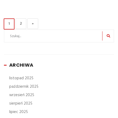
Nawigacja
PAGE
PAGE
2
»
1
po
wpisach
ARCHIWA
listopad 2025
październik 2025
wrzesień 2025
sierpień 2025
lipiec 2025