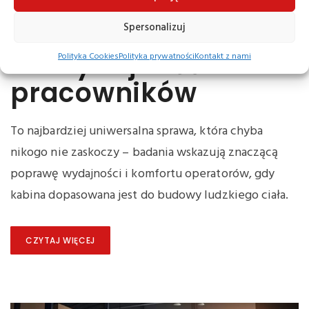
Wpływ ergonomii
wózków widłowych
Spersonalizuj
na wydajność
Polityka Cookies
Polityka prywatności
Kontakt z nami
pracowników
To najbardziej uniwersalna sprawa, która chyba
nikogo nie zaskoczy – badania wskazują znaczącą
poprawę wydajności i komfortu operatorów, gdy
kabina dopasowana jest do budowy ludzkiego ciała.
CZYTAJ WIĘCEJ