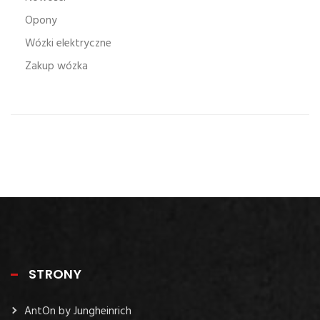
Opony
Wózki elektryczne
Zakup wózka
STRONY
AntOn by Jungheinrich