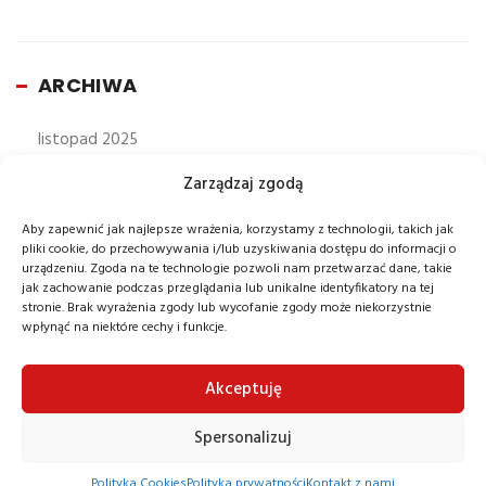
ARCHIWA
listopad 2025
październik 2025
Zarządzaj zgodą
wrzesień 2025
Aby zapewnić jak najlepsze wrażenia, korzystamy z technologii, takich jak
sierpień 2025
pliki cookie, do przechowywania i/lub uzyskiwania dostępu do informacji o
urządzeniu. Zgoda na te technologie pozwoli nam przetwarzać dane, takie
lipiec 2025
jak zachowanie podczas przeglądania lub unikalne identyfikatory na tej
stronie. Brak wyrażenia zgody lub wycofanie zgody może niekorzystnie
czerwiec 2025
wpłynąć na niektóre cechy i funkcje.
maj 2025
kwiecień 2025
Akceptuję
marzec 2025
Spersonalizuj
luty 2025
Polityka Cookies
Polityka prywatności
Kontakt z nami