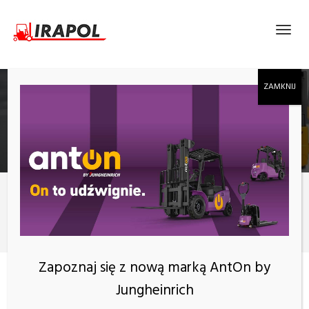
BLOG
Zakup wózka
Używany, ale pewny – na co zwrócić uwagę przy zakupie
używanego wózka widłowego?
Zapoznaj się z nową marką AntOn by
Jungheinrich