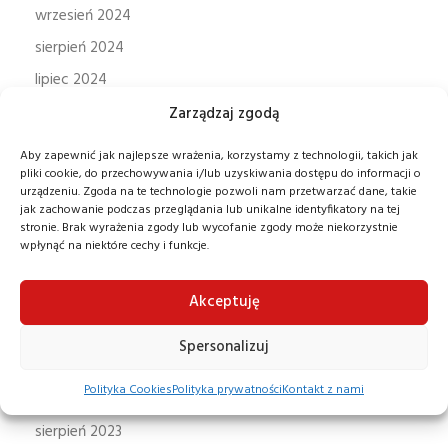
wrzesień 2024
sierpień 2024
lipiec 2024
czerwiec 2024
Zarządzaj zgodą
maj 2024
Aby zapewnić jak najlepsze wrażenia, korzystamy z technologii, takich jak
pliki cookie, do przechowywania i/lub uzyskiwania dostępu do informacji o
kwiecień 2024
urządzeniu. Zgoda na te technologie pozwoli nam przetwarzać dane, takie
marzec 2024
jak zachowanie podczas przeglądania lub unikalne identyfikatory na tej
stronie. Brak wyrażenia zgody lub wycofanie zgody może niekorzystnie
luty 2024
wpłynąć na niektóre cechy i funkcje.
styczeń 2024
Akceptuję
grudzień 2023
listopad 2023
Spersonalizuj
październik 2023
Polityka Cookies
Polityka prywatności
Kontakt z nami
wrzesień 2023
sierpień 2023