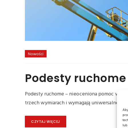
Nowości
Podesty ruchome 
Podesty ruchome – nieoceniona pomoc wszyst
trzech wymiarach i wymagają uniwersalności. 
Aby
prz
tec
CZYTAJ WIĘCEJ
lub