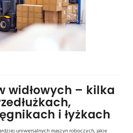
w widłowych – kilka
rzedłużkach,
ęgnikach i łyżkach
ardziej uniwersalnych maszyn roboczych, jakie