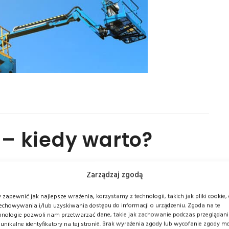
– kiedy warto?
kich, którzy muszą sprawnie przemieszczać się w
Zarządzaj zgodą
Kiedy warto się nimi zainteresować?
 zapewnić jak najlepsze wrażenia, korzystamy z technologii, takich jak pliki cookie,
echowywania i/lub uzyskiwania dostępu do informacji o urządzeniu. Zgoda na te
hnologie pozwoli nam przetwarzać dane, takie jak zachowanie podczas przeglądan
 unikalne identyfikatory na tej stronie. Brak wyrażenia zgody lub wycofanie zgody m