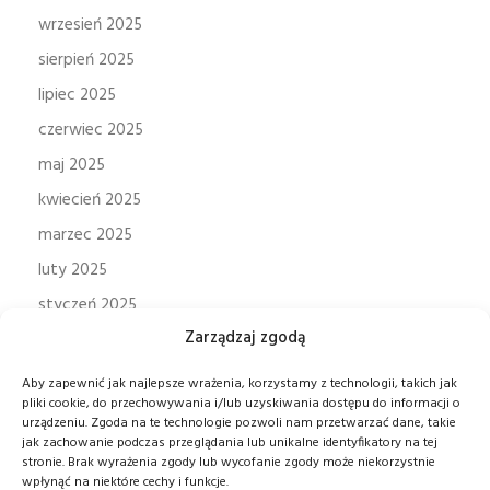
wrzesień 2025
sierpień 2025
lipiec 2025
czerwiec 2025
maj 2025
kwiecień 2025
marzec 2025
luty 2025
styczeń 2025
Zarządzaj zgodą
grudzień 2024
listopad 2024
Aby zapewnić jak najlepsze wrażenia, korzystamy z technologii, takich jak
pliki cookie, do przechowywania i/lub uzyskiwania dostępu do informacji o
październik 2024
urządzeniu. Zgoda na te technologie pozwoli nam przetwarzać dane, takie
wrzesień 2024
jak zachowanie podczas przeglądania lub unikalne identyfikatory na tej
stronie. Brak wyrażenia zgody lub wycofanie zgody może niekorzystnie
sierpień 2024
wpłynąć na niektóre cechy i funkcje.