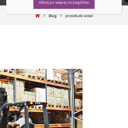
Kliknij po więcej szczegółów
Blog
przedłużki wideł