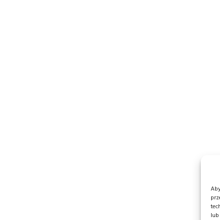
Aby
prz
tec
lub