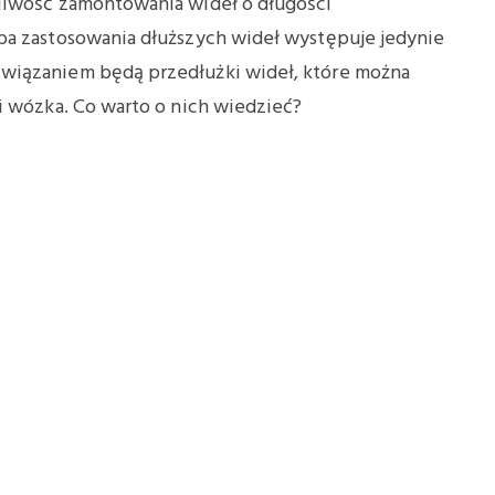
liwość zamontowania wideł o długości
ba zastosowania dłuższych wideł występuje jedynie
wiązaniem będą przedłużki wideł, które można
i wózka. Co warto o nich wiedzieć?