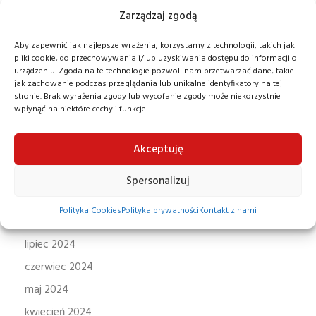
Zarządzaj zgodą
maj 2025
kwiecień 2025
Aby zapewnić jak najlepsze wrażenia, korzystamy z technologii, takich jak
pliki cookie, do przechowywania i/lub uzyskiwania dostępu do informacji o
marzec 2025
urządzeniu. Zgoda na te technologie pozwoli nam przetwarzać dane, takie
jak zachowanie podczas przeglądania lub unikalne identyfikatory na tej
luty 2025
stronie. Brak wyrażenia zgody lub wycofanie zgody może niekorzystnie
styczeń 2025
wpłynąć na niektóre cechy i funkcje.
grudzień 2024
Akceptuję
listopad 2024
październik 2024
Spersonalizuj
wrzesień 2024
Polityka Cookies
Polityka prywatności
Kontakt z nami
sierpień 2024
lipiec 2024
czerwiec 2024
maj 2024
kwiecień 2024