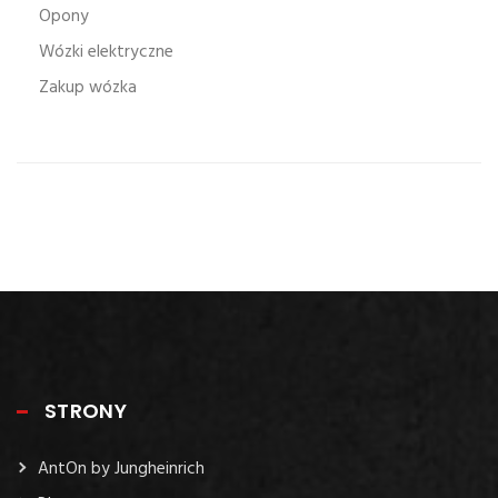
Opony
Wózki elektryczne
Zakup wózka
STRONY
AntOn by Jungheinrich