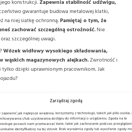
ego konstrukcji.
Zapewnia stabilność udźwigu,
zeństwo gwarantuje budowa metalowej klatki,
ż na niej siatkę ochronną.
Pamiętaj o tym, że
neś zachować szczególną ostrożność.
Nie
 oraz szczególnej uwagi.
t?
Wózek widłowy wysokiego składowania,
ię w wąskich magazynowych alejkach.
Zwrotność i
i tylko dzięki uprawnionym pracownikom. Jak
pojazdu?
trzebne?
Zarządzaj zgodą
pracy w magazynie, powinien posiadać uprawnienia
 zapewnić jak najlepsze wrażenia, korzystamy z technologii, takich jak pliki cookie,
echowywania i/lub uzyskiwania dostępu do informacji o urządzeniu. Zgoda na te
ieniły się w roku 2018, to trzeba zaznaczyć, że
hnologie pozwoli nam przetwarzać dane, takie jak zachowanie podczas przeglądan
 unikalne identyfikatory na tej stronie. Brak wyrażenia zgody lub wycofanie zgody m