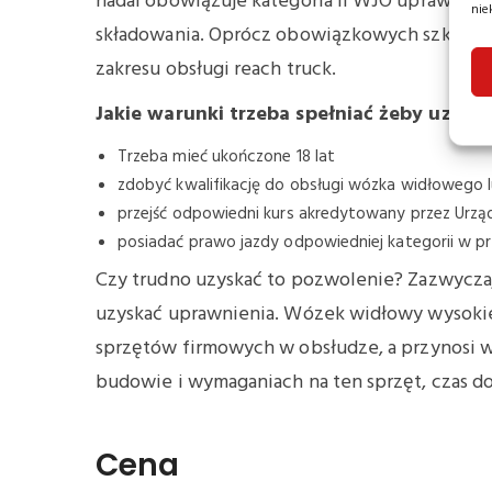
nadal obowiązuje kategoria II WJO uprawnie
nie
składowania. Oprócz obowiązkowych szkoleń,
zakresu obsługi reach truck.
Jakie warunki trzeba spełniać żeby uzysk
Trzeba mieć ukończone 18 lat
zdobyć kwalifikację do obsługi wózka widłowego 
przejść odpowiedni kurs akredytowany przez Urzą
posiadać prawo jazdy odpowiedniej kategorii w p
Czy trudno uzyskać to pozwolenie? Zazwycz
uzyskać uprawnienia. Wózek widłowy wysokieg
sprzętów firmowych w obsłudze, a przynosi wie
budowie i wymaganiach na ten sprzęt, czas dow
Cena