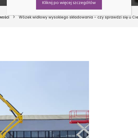
Kliknij po więcej szczegółów
wości
Wózek widłowy wysokiego składowania – czy sprawdzi się u Cie