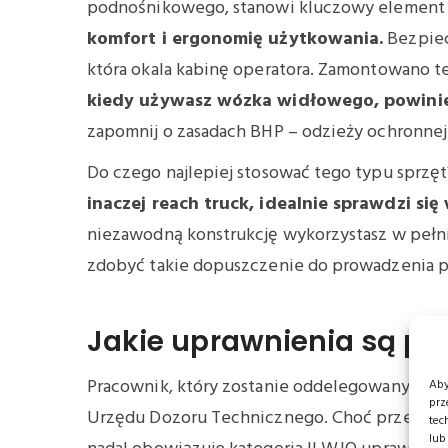
podnośnikowego, stanowi kluczowy element j
komfort i ergonomię użytkowania.
Bezpiec
która okala kabinę operatora. Zamontowano te
kiedy używasz wózka widłowego, powinie
zapomnij o zasadach BHP – odzieży ochronnej
Do czego najlepiej stosować tego typu sprzę
inaczej reach truck, idealnie sprawdzi s
niezawodną konstrukcję wykorzystasz w pełn
zdobyć takie dopuszczenie do prowadzenia 
Jakie uprawnienia są po
Pracownik, który zostanie oddelegowany do 
Aby
prz
Urzędu Dozoru Technicznego. Choć przepisy zm
tec
lub