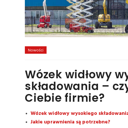
Nowości
Wózek widłowy w
składowania – czy
Ciebie firmie?
Wózek widłowy wysokiego składowania 
Jakie uprawnienia są potrzebne?