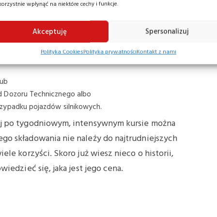
ń do obsługi wózka widłowego wysokiego
korzystnie wpłynąć na niektóre cechy i funkcje.
 warto zainwestować w kursy doszkalające z
Akceptuję
Spersonalizuj
ać uprawnienia?
Polityka Cookies
Polityka prywatności
Kontakt z nami
lub
d Dozoru Technicznego albo
rzypadku pojazdów silnikowych.
aj po tygodniowym, intensywnym kursie można
o składowania nie należy do najtrudniejszych
le korzyści. Skoro już wiesz nieco o historii,
iedzieć się, jaka jest jego cena.