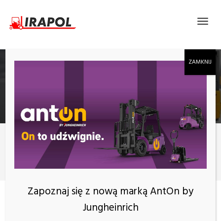
BLOG
Nowości
Jak wózki widłowe mogą zwiększać bezpieczeństwo pracy w
przedsiębiorstwie?
Zapoznaj się z nową marką AntOn by
Jungheinrich