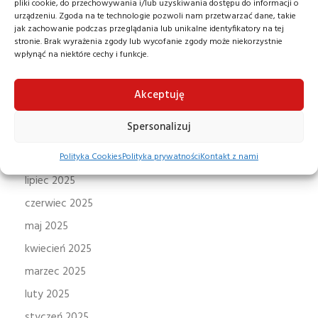
pliki cookie, do przechowywania i/lub uzyskiwania dostępu do informacji o
urządzeniu. Zgoda na te technologie pozwoli nam przetwarzać dane, takie
jak zachowanie podczas przeglądania lub unikalne identyfikatory na tej
stronie. Brak wyrażenia zgody lub wycofanie zgody może niekorzystnie
ARCHIWA
wpłynąć na niektóre cechy i funkcje.
listopad 2025
Akceptuję
październik 2025
Spersonalizuj
wrzesień 2025
sierpień 2025
Polityka Cookies
Polityka prywatności
Kontakt z nami
lipiec 2025
czerwiec 2025
maj 2025
kwiecień 2025
marzec 2025
luty 2025
styczeń 2025