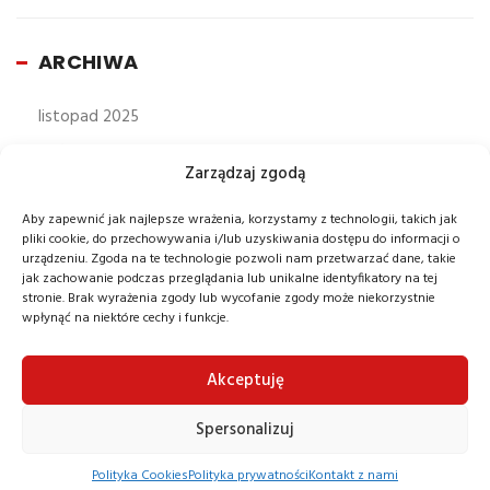
ARCHIWA
listopad 2025
październik 2025
Zarządzaj zgodą
wrzesień 2025
sierpień 2025
Aby zapewnić jak najlepsze wrażenia, korzystamy z technologii, takich jak
pliki cookie, do przechowywania i/lub uzyskiwania dostępu do informacji o
lipiec 2025
urządzeniu. Zgoda na te technologie pozwoli nam przetwarzać dane, takie
jak zachowanie podczas przeglądania lub unikalne identyfikatory na tej
czerwiec 2025
stronie. Brak wyrażenia zgody lub wycofanie zgody może niekorzystnie
wpłynąć na niektóre cechy i funkcje.
maj 2025
kwiecień 2025
Akceptuję
marzec 2025
Spersonalizuj
luty 2025
styczeń 2025
Polityka Cookies
Polityka prywatności
Kontakt z nami