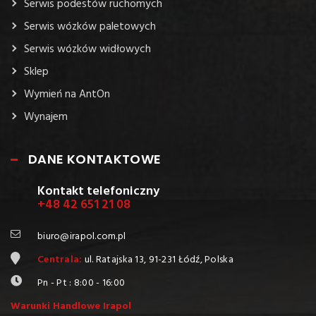
Serwis podestów ruchomych
Serwis wózków paletowych
Serwis wózków widłowych
Sklep
Wymień na AntOn
Wynajem
DANE KONTAKTOWE
Kontakt telefoniczny
+48 42 651 21 08
biuro@irapol.com.pl
Centrala:
ul. Ratajska 13, 91-231 Łódź, Polska
Pn - Pt : 8:00 - 16:00
Warunki Handlowe Irapol