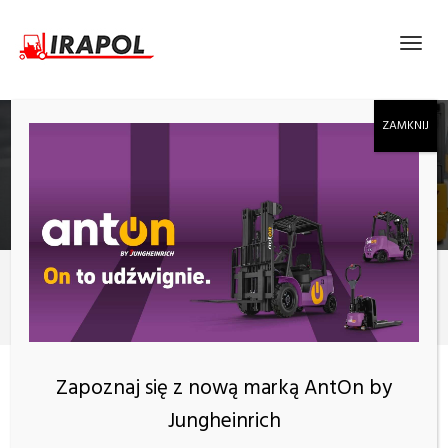
BLOG
Nowości
Wózki widłowe unoszące – gdzie sprawdzą się najlepiej?
Zapoznaj się z nową marką AntOn by
Jungheinrich