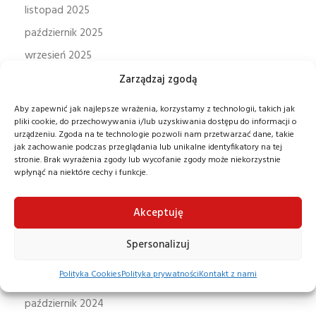
listopad 2025
październik 2025
wrzesień 2025
sierpień 2025
Zarządzaj zgodą
lipiec 2025
Aby zapewnić jak najlepsze wrażenia, korzystamy z technologii, takich jak
czerwiec 2025
pliki cookie, do przechowywania i/lub uzyskiwania dostępu do informacji o
urządzeniu. Zgoda na te technologie pozwoli nam przetwarzać dane, takie
maj 2025
jak zachowanie podczas przeglądania lub unikalne identyfikatory na tej
stronie. Brak wyrażenia zgody lub wycofanie zgody może niekorzystnie
kwiecień 2025
wpłynąć na niektóre cechy i funkcje.
marzec 2025
Akceptuję
luty 2025
styczeń 2025
Spersonalizuj
grudzień 2024
Polityka Cookies
Polityka prywatności
Kontakt z nami
listopad 2024
październik 2024