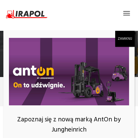
BLOG
Zakup wózka
Możliwość doposażenia wózka widłowego w kabinę
Zapoznaj się z nową marką AntOn by
Jungheinrich