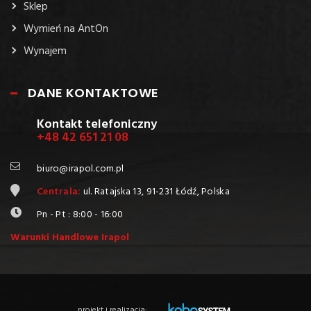
Sklep
Wymień na AntOn
Wynajem
DANE KONTAKTOWE
Kontakt telefoniczny
+48 42 651 21 08
biuro@irapol.com.pl
Centrala:
ul. Ratajska 13, 91-231 Łódź, Polska
Pn - Pt : 8:00 - 16:00
Warunki Handlowe Irapol
projekt i realizacja: