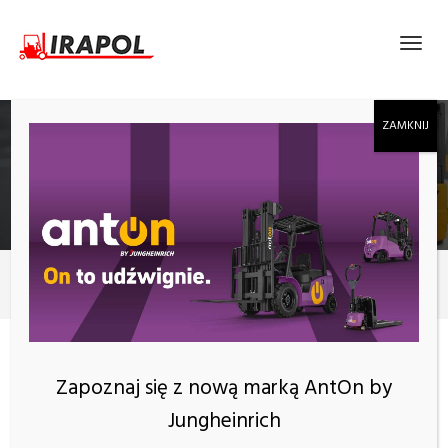
BLOG
Zakup wózka
Używane wózki widłowe – czy to się opłaca?
Zapoznaj się z nową marką AntOn by
Jungheinrich