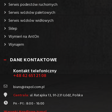
Serwis podestów ruchomych
Serwis wózków paletowych
Serwis wózków widłowych
Sklep
Wymień na AntOn
Wynajem
DANE KONTAKTOWE
Kontakt telefoniczny
+48 42 651 21 08
biuro@irapol.com.pl
Centrala:
ul. Ratajska 13, 91-231 Łódź, Polska
Pn - Pt : 8:00 - 16:00
Warunki Handlowe Irapol