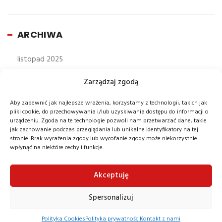
ARCHIWA
listopad 2025
październik 2025
Zarządzaj zgodą
wrzesień 2025
Aby zapewnić jak najlepsze wrażenia, korzystamy z technologii, takich jak
sierpień 2025
pliki cookie, do przechowywania i/lub uzyskiwania dostępu do informacji o
urządzeniu. Zgoda na te technologie pozwoli nam przetwarzać dane, takie
lipiec 2025
jak zachowanie podczas przeglądania lub unikalne identyfikatory na tej
czerwiec 2025
stronie. Brak wyrażenia zgody lub wycofanie zgody może niekorzystnie
wpłynąć na niektóre cechy i funkcje.
maj 2025
kwiecień 2025
Akceptuję
marzec 2025
Spersonalizuj
luty 2025
styczeń 2025
Polityka Cookies
Polityka prywatności
Kontakt z nami