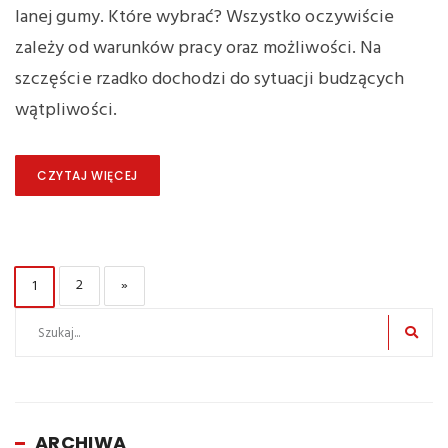
lanej gumy. Które wybrać? Wszystko oczywiście
zależy od warunków pracy oraz możliwości. Na
szczęście rzadko dochodzi do sytuacji budzących
wątpliwości.
CZYTAJ WIĘCEJ
Nawigacja
PAGE
PAGE
2
»
1
po
wpisach
ARCHIWA