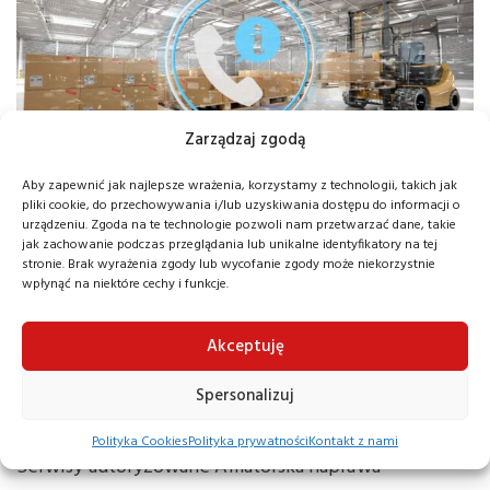
Zarządzaj zgodą
Aby zapewnić jak najlepsze wrażenia, korzystamy z technologii, takich jak
pliki cookie, do przechowywania i/lub uzyskiwania dostępu do informacji o
Nowości
urządzeniu. Zgoda na te technologie pozwoli nam przetwarzać dane, takie
jak zachowanie podczas przeglądania lub unikalne identyfikatory na tej
stronie. Brak wyrażenia zgody lub wycofanie zgody może niekorzystnie
wpłynąć na niektóre cechy i funkcje.
Naprawa
paleciaków – gdzie
Akceptuję
najlepiej się udać?
Spersonalizuj
Polityka Cookies
Polityka prywatności
Kontakt z nami
Serwisy autoryzowane Amatorska naprawa