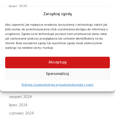
lipiec 2025
Zarządzaj zgodą
czerwiec 2025
maj 2025
Aby zapewnić jak najlepsze wrażenia, korzystamy z technologii, takich jak
pliki cookie, do przechowywania i/lub uzyskiwania dostępu do informacji o
kwiecień 2025
urządzeniu. Zgoda na te technologie pozwoli nam przetwarzać dane, takie
jak zachowanie podczas przeglądania lub unikalne identyfikatory na tej
marzec 2025
stronie. Brak wyrażenia zgody lub wycofanie zgody może niekorzystnie
luty 2025
wpłynąć na niektóre cechy i funkcje.
styczeń 2025
Akceptuję
grudzień 2024
listopad 2024
Spersonalizuj
październik 2024
Polityka Cookies
Polityka prywatności
Kontakt z nami
wrzesień 2024
sierpień 2024
lipiec 2024
czerwiec 2024