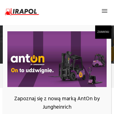
BLOG
Nowości
Czy warto inwestować w wózki paletowe elektryczne?
Zapoznaj się z nową marką AntOn by
Jungheinrich