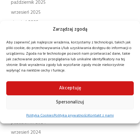
październik 2025
wrzesień 2025
sierpień 2025
Zarządzaj zgodą
lipiec 2025
czerwiec 2025
Aby zapewnić jak najlepsze wrażenia, korzystamy z technologii, takich jak
pliki cookie, do przechowywania i/lub uzyskiwania dostępu do informacji o
maj 2025
urządzeniu. Zgoda na te technologie pozwoli nam przetwarzać dane, takie
jak zachowanie podczas przeglądania lub unikalne identyfikatory na tej
kwiecień 2025
stronie. Brak wyrażenia zgody lub wycofanie zgody może niekorzystnie
wpłynąć na niektóre cechy i funkcje.
marzec 2025
luty 2025
Akceptuję
styczeń 2025
Spersonalizuj
grudzień 2024
listopad 2024
Polityka Cookies
Polityka prywatności
Kontakt z nami
październik 2024
wrzesień 2024