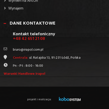
Wymień na AntOn
Wynajem
DANE KONTAKTOWE
Kontakt telefoniczny
+48 42 651 21 08
biuro@irapol.com.pl
Centrala:
ul. Ratajska 13, 91-231 Łódź, Polska
Pn - Pt : 8:00 - 16:00
Warunki Handlowe Irapol
projekt i realizacja: