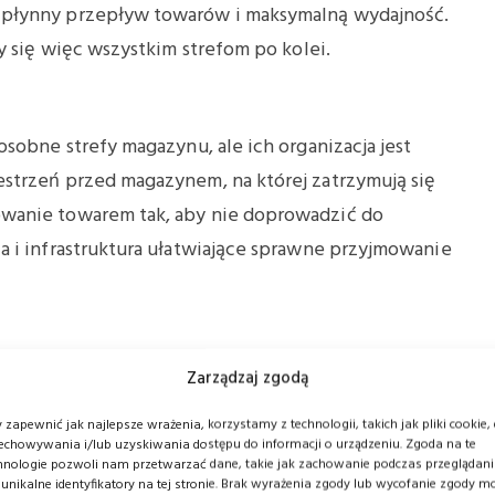
 płynny przepływ towarów i maksymalną wydajność.
y się więc wszystkim strefom po kolei.
sobne strefy magazynu, ale ich organizacja jest
strzeń przed magazynem, na której zatrzymują się
wanie towarem tak, aby nie doprowadzić do
 i infrastruktura ułatwiające sprawne przyjmowanie
Zarządzaj zgodą
a jednocześnie umieszczona blisko strefy
owadzana jest kontrola jakości, sortowanie, a na
 zapewnić jak najlepsze wrażenia, korzystamy z technologii, takich jak pliki cookie,
echowywania i/lub uzyskiwania dostępu do informacji o urządzeniu. Zgoda na te
wykle ważna strefa, gdyż to właśnie ona odpowiada
hnologie pozwoli nam przetwarzać dane, takie jak zachowanie podczas przeglądan
 W ostatnich latach coraz więcej czynności w tym
 unikalne identyfikatory na tej stronie. Brak wyrażenia zgody lub wycofanie zgody m