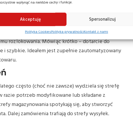
korzystnie wpłynąć na niektóre cechy i funkcje.
e, zrobotyzowane rozdzielnice).
ie
Akceptuję
Spersonalizuj
ylko tutaj) składuje się produkty. Elementarnym jest
Polityka Cookies
Polityka prywatności
Kontakt z nami
emu rozlokowania. Mówiąc krótko – dotarcie do
 i szybkie. Ideałem jest zupełnie zautomatyzowany
towaru.
eń
latego często (choć nie zawsze) wydziela się strefę
w razie potrzeb modyfikowane lub składane z
trefy magazynowania spotykają się, aby stworzyć
. Dalej zamówienia trafiają do strefy wysyłek.