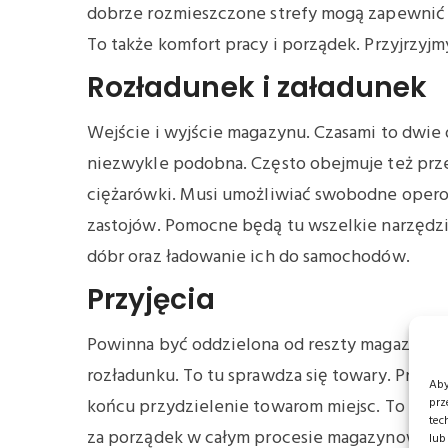
dobrze rozmieszczone strefy mogą zapewnić
To także komfort pracy i porządek. Przyjrzyjm
Rozładunek i załadunek
Wejście i wyjście magazynu. Czasami to dwie o
niezwykle podobna. Często obejmuje też prze
ciężarówki. Musi umożliwiać swobodne opero
zastojów. Pomocne będą tu wszelkie narzędzia
dóbr oraz ładowanie ich do samochodów.
Przyjęcia
Powinna być oddzielona od reszty magazynu, 
rozładunku. To tu sprawdza się towary. Przepr
Aby
prz
końcu przydzielenie towarom miejsc. To niez
tec
za porządek w całym procesie magazynowania.
lub